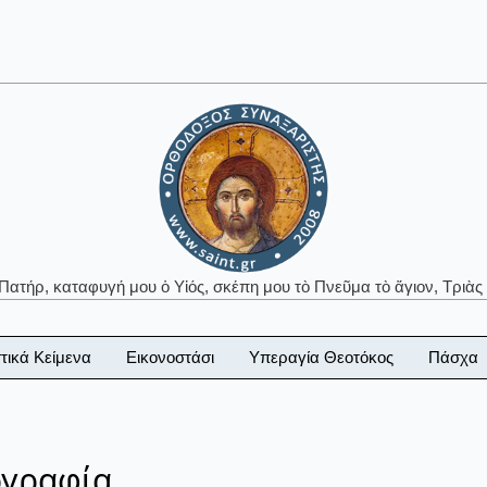
 Πατήρ, καταφυγή μου ὁ Υἱός, σκέπη μου τὸ Πνεῦμα τὸ ἅγιον, Τριὰς 
τικά Κείμενα
Εικονοστάσι
Υπεραγία Θεοτόκος
Πάσχα
ογραφία