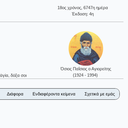
18ος χρόνος, 6747η ημέρα
Έκδοση: 4η
Όσιος Παΐσιος ο Αγιορείτης
(1924 - 1994)
ἁγία, δόξα σοι
Διάφορα
Ενδιαφέροντα κείμενα
Σχετικά με εμάς