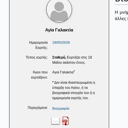
Η μνήμ
άλλες 
Αγία Γαλακτία
Ημερομηνία
18/05/2026
Εορτής:
Τύπος εορτής:
Σταθερή.
Εορτάζει στις 18
Μαΐου εκάστου έτους.
*
Άγιοι που
Αγια Γαλακτια
εορτάζουν:
*
Δεν είναι διασταυρωμένη η
ύπαρξη του Αγίου, ή τα
βιογραφικά στοιχεία του ή η
ημερομηνία εορτής του.
Περιεχόμενα:
Βιογραφία