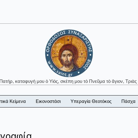
 Πατήρ, καταφυγή μου ὁ Υἱός, σκέπη μου τὸ Πνεῦμα τὸ ἅγιον, Τριὰς 
τικά Κείμενα
Εικονοστάσι
Υπεραγία Θεοτόκος
Πάσχα
ογραφία