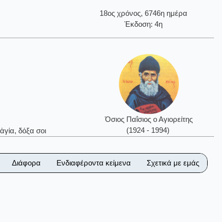
18ος χρόνος, 6746η ημέρα
Έκδοση: 4η
Όσιος Παΐσιος ο Αγιορείτης
(1924 - 1994)
ἁγία, δόξα σοι
Διάφορα
Ενδιαφέροντα κείμενα
Σχετικά με εμάς