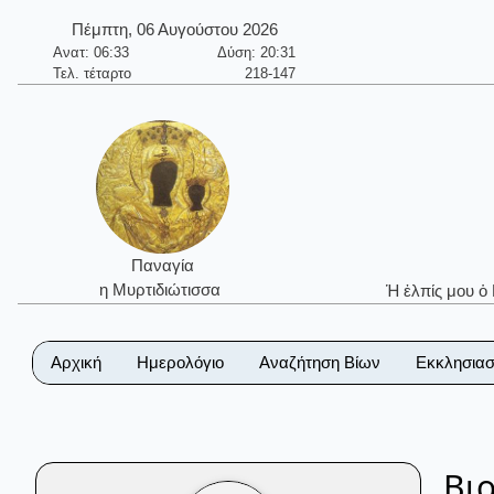
Πέμπτη, 06 Αυγούστου 2026
Ανατ: 06:33
Δύση: 20:31
Τελ. τέταρτο
218-147
Παναγία
η Μυρτιδιώτισσα
Ἡ ἐλπίς μου ὁ
Αρχική
Ημερολόγιο
Αναζήτηση Βίων
Εκκλησιασ
Βι