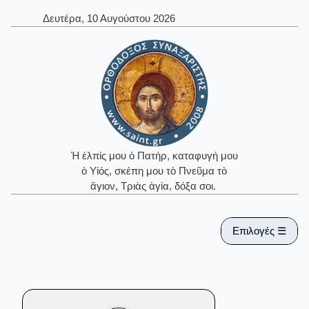
Δευτέρα, 10 Αυγούστου 2026
Ἡ ἐλπίς μου ὁ Πατήρ, καταφυγή μου
ὁ Υἱός, σκέπη μου τὸ Πνεῦμα τὸ
ἅγιον, Τριὰς ἁγία, δόξα σοι.
Επιλογές ☰