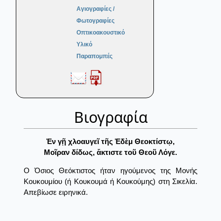
Αγιογραφίες /
Φωτογραφίες
Οπτικοακουστικό
Υλικό
Παραπομπές
Βιογραφία
Ἐν γῇ χλοαυγεῖ τῆς Ἐδὲμ Θεοκτίστῳ,
Μοῖραν δίδως, ἄκτιστε τοῦ Θεοῦ Λόγε.
Ο Όσιος Θεόκτιστος ήταν ηγούμενος της Μονής
Κουκουμίου (ή Κουκουμά ή Κουκούμης) στη Σικελία.
Απεβίωσε ειρηνικά.