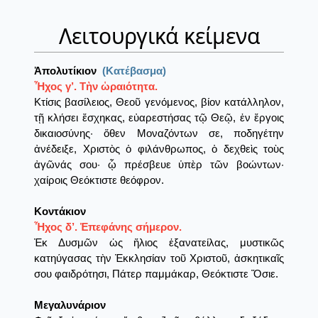
Λειτουργικά κείμενα
Ἀπολυτίκιον
(Κατέβασμα)
Ἦχος γ’. Τὴν ὡραιότητα.
Κτίσις βασίλειος, Θεοῦ γενόμενος, βίον κατάλληλον,
τῇ κλήσει ἔσχηκας, εὐαρεστήσας τῷ Θεῷ, ἐν ἔργοις
δικαιοσύνης· ὅθεν Μοναζόντων σε, ποδηγέτην
ἀνέδειξε, Χριστὸς ὁ φιλάνθρωπος, ὁ δεχθεὶς τοὺς
ἀγῶνάς σου· ᾧ πρέσβευε ὑπὲρ τῶν βοώντων·
χαίροις Θεόκτιστε θεόφρον.
Κοντάκιον
Ἦχος δ’. Ἐπεφάνης σήμερον.
Ἐκ Δυσμῶν ὡς ἥλιος ἐξανατείλας, μυστικῶς
κατηύγασας τὴν Ἐκκλησίαν τοῦ Χριστοῦ, ἀσκητικαῖς
σου φαιδρότησι, Πάτερ παμμάκαρ, Θεόκτιστε Ὅσιε.
Μεγαλυνάριον