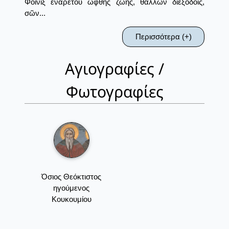
Φοῖνιξ ἐναρέτου ὤφθης ζωῆς, θάλλων διεξόδοις,
σῶν...
Περισσότερα (+)
Αγιογραφίες /
Φωτογραφίες
Όσιος Θεόκτιστος
ηγούμενος
Κουκουμίου