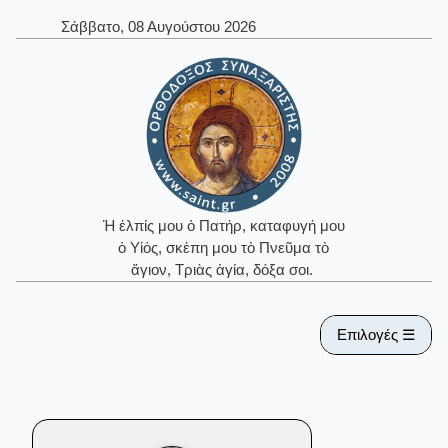
Σάββατο, 08 Αυγούστου 2026
Ἡ ἐλπίς μου ὁ Πατήρ, καταφυγή μου
ὁ Υἱός, σκέπη μου τὸ Πνεῦμα τὸ
ἅγιον, Τριὰς ἁγία, δόξα σοι.
Επιλογές ☰