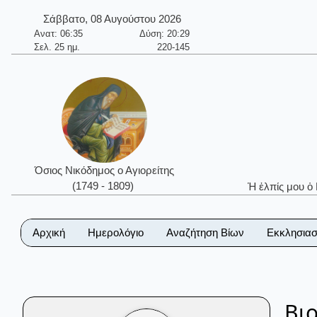
Σάββατο, 08 Αυγούστου 2026
Ανατ: 06:35
Δύση: 20:29
Σελ. 25 ημ.
220-145
Όσιος Νικόδημος ο Αγιορείτης
(1749 - 1809)
Ἡ ἐλπίς μου ὁ
Αρχική
Ημερολόγιο
Αναζήτηση Βίων
Εκκλησιασ
Βι