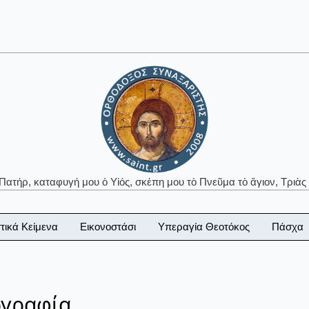
 Πατήρ, καταφυγή μου ὁ Υἱός, σκέπη μου τὸ Πνεῦμα τὸ ἅγιον, Τριὰς 
τικά Κείμενα
Εικονοστάσι
Υπεραγία Θεοτόκος
Πάσχα
ογραφία