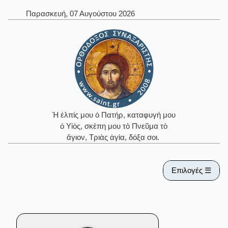
Παρασκευή, 07 Αυγούστου 2026
Ἡ ἐλπίς μου ὁ Πατήρ, καταφυγή μου
ὁ Υἱός, σκέπη μου τὸ Πνεῦμα τὸ
ἅγιον, Τριὰς ἁγία, δόξα σοι.
Επιλογές ☰