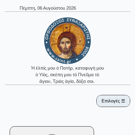
Πέμπτη, 06 Αυγούστου 2026
Ἡ ἐλπίς μου ὁ Πατήρ, καταφυγή μου
ὁ Υἱός, σκέπη μου τὸ Πνεῦμα τὸ
ἅγιον, Τριὰς ἁγία, δόξα σοι.
Επιλογές ☰