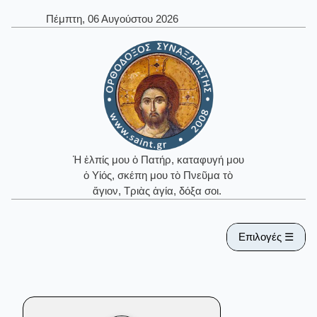
Πέμπτη, 06 Αυγούστου 2026
Ἡ ἐλπίς μου ὁ Πατήρ, καταφυγή μου
ὁ Υἱός, σκέπη μου τὸ Πνεῦμα τὸ
ἅγιον, Τριὰς ἁγία, δόξα σοι.
Επιλογές ☰