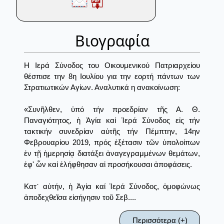
Βιογραφία
Η Ιερά Σύνοδος του Οικουμενικού Πατριαρχείου
θέσπισε την 8η Ιουλίου για την εορτή πάντων των
Στρατιωτικών Αγίων. Αναλυτικά η ανακοίνωση:
«Συνῆλθεν, ὑπό τήν προεδρίαν τῆς Α. Θ.
Παναγιότητος, ἡ Ἁγία καί Ἱερά Σύνοδος εἰς τήν
τακτικήν συνεδρίαν αὐτῆς τήν Πέμπτην, 14ην
Φεβρουαρίου 2019, πρός ἐξέτασιν τῶν ὑπολοίπων
ἐν τῇ ἡμερησίᾳ διατάξει ἀναγεγραμμένων θεμάτων,
ἐφ' ὧν καί ἐλήφθησαν αἱ προσήκουσαι ἀποφάσεις.
Κατ᾿ αὐτήν, ἡ Ἁγία καί Ἱερά Σύνοδος, ὁμοφώνως
ἀποδεχθεῖσα εἰσήγησιν τοῦ Σεβ....
Περισσότερα (+)