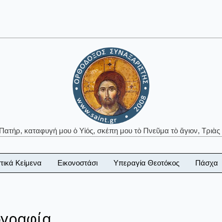
 Πατήρ, καταφυγή μου ὁ Υἱός, σκέπη μου τὸ Πνεῦμα τὸ ἅγιον, Τριὰς 
τικά Κείμενα
Εικονοστάσι
Υπεραγία Θεοτόκος
Πάσχα
ογραφία