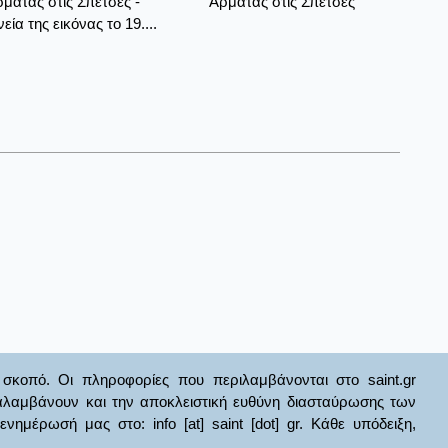
μάτας στις Σπέτσες -
Αρμάτας στις Σπέτσες
νεία της εικόνας το 19....
σκοπό. Οι πληροφορίες που περιλαμβάνονται στο saint.gr
ναλαμβάνουν και την αποκλειστική ευθύνη διασταύρωσης των
έρωσή μας στο: info [at] saint [dot] gr. Κάθε υπόδειξη,