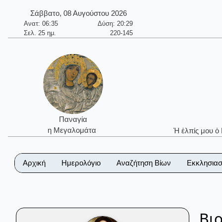
Σάββατο, 08 Αυγούστου 2026
Ανατ: 06:35
Δύση: 20:29
Σελ. 25 ημ.
220-145
Παναγία
η Μεγαλομάτα
Ἡ ἐλπίς μου ὁ
Αρχική
Ημερολόγιο
Αναζήτηση Βίων
Εκκλησιασ
Βι