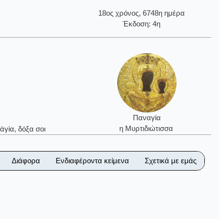
18ος χρόνος, 6748η ημέρα
Έκδοση: 4η
Παναγία
η Μυρτιδιώτισσα
ἁγία, δόξα σοι
Διάφορα
Ενδιαφέροντα κείμενα
Σχετικά με εμάς