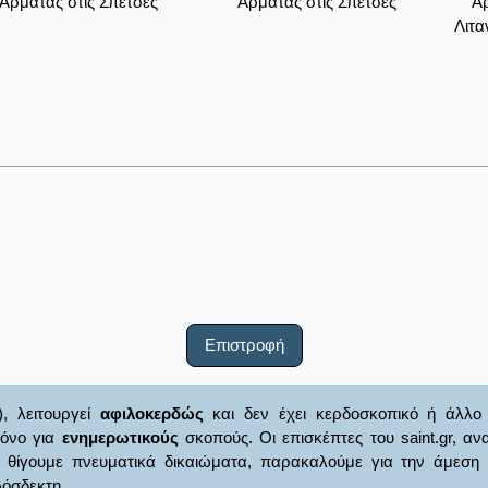
Αρμάτας στις Σπέτσες
Αρμάτας στις Σπέτσες
Αρ
Λιτα
Επιστροφή
), λειτουργεί
αφιλοκερδώς
και δεν έχει κερδοσκοπικό ή άλλο 
μόνο για
ενημερωτικούς
σκοπούς. Οι επισκέπτες του saint.gr, α
γουμε πνευματικά δικαιώματα, παρακαλούμε για την άμεση ενημ
όσδεκτη.