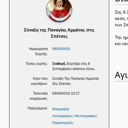
Στις 8
ακτές 
των Σ
Σύναξη της Παναγίας Αρμάτας στις
Σπέτσες
Την ημ
και να
Ημερομηνία
08/09/2026
Εορτής:
Τύπος εορτής:
Σταθερή.
Εορτάζει στις 8
Σεπτεμβρίου εκάστου έτους.
Αγ
Άγιοι που
Συναξη Της Παναγιας Αρματας
εορτάζουν:
Στις Σπετσες
Τελευταία
09/09/2018 10:27
ενημέρωση:
Περιεχόμενα:
Βιογραφία
Αγιογραφίες / Φωτογραφίες
Παραπομπές