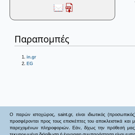
Παραπομπές
in.gr
EG
Ο παρών ιστοχώρος, saint.gr, είναι ιδιωτικός (προσωπικός
προσφέρονται προς τους επισκέπτες του αποκλειστικά και 
παρεχομένων πληροφοριών. Εάν, δίχως την πρόθεσή μας θί
τεκμηριωμένη διόρθωση ή έγγραφη συμπαράσταση είναι ευπρ