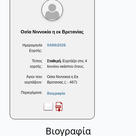
Οσία Νιννοκία η εκ Βρετανίας
Ημερομηνία
04/06/2026
Εορτής:
Τύπος
Σταθερή.
Εορτάζει στις 4
εορτής:
Ιουνίου εκάστου έτους.
Άγιοι που
Οσια Νιννοκια η Εκ
εορτάζουν:
Βρετανιας (; - 467)
Περιεχόμενα:
Βιογραφία
Βιογραφία