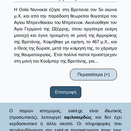
Η Οσία Νιννοκία έζησε στη Βρετανία τον 5ο αιώνα
μ.Χ. και από την παράδοση θεωρείται θυγατέρα του
Αγίου Μπρενθακίου του Μπρέκνοκ. Ακολούθησε τον
Άγιο Γερμανό της Ωξέρρης, όπου αργότερα εκάρη
μοναχή και έγινε ηγουμένη σε μονή της Αρμορίκης
της Βρετάνης. Κοιμήθηκε με ειρήνη, το 467 μ.Χ., και
ο Θεός της δώρισε, μετά την κοίμησή της, το χάρισμα
της θαυματουργίας. Έτσι πολλοί πιστοί προσέτρεχαν
στη μονή του Κουΐμπερ της Βρετάνης, για...
Περισσότερα (+)
Επιστροφή
Ο παρών ιστοχώρος, saint.gr, είναι ιδιωτικός
(προσωπικός), λειτουργεί
αφιλοκερδώς
και δεν έχει
κερδοσκοπικό ή άλλο σκοπό. Οι πληροφορίες που
περιλαμβάνονται στο saint.gr προσφέρονται προς τους