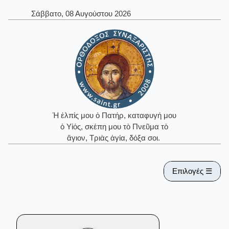
Σάββατο, 08 Αυγούστου 2026
Ἡ ἐλπίς μου ὁ Πατήρ, καταφυγή μου
ὁ Υἱός, σκέπη μου τὸ Πνεῦμα τὸ
ἅγιον, Τριὰς ἁγία, δόξα σοι.
Επιλογές ☰