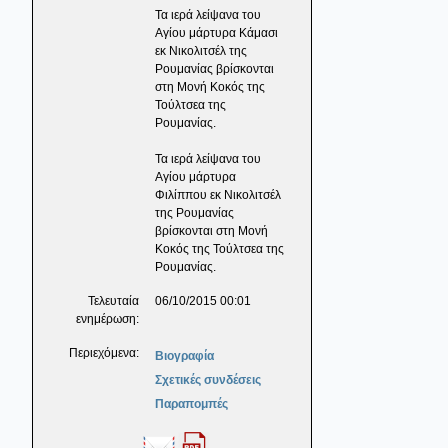
Τα ιερά λείψανα του
Αγίου μάρτυρα Κάμασι
εκ Νικολιτσέλ της
Ρουμανίας βρίσκονται
στη Μονή Κοκός της
Τούλτσεα της
Ρουμανίας.
Τα ιερά λείψανα του
Αγίου μάρτυρα
Φιλίππου εκ Νικολιτσέλ
της Ρουμανίας
βρίσκονται στη Μονή
Κοκός της Τούλτσεα της
Ρουμανίας.
Τελευταία
06/10/2015 00:01
ενημέρωση:
Περιεχόμενα:
Βιογραφία
Σχετικές συνδέσεις
Παραπομπές