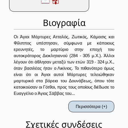
Βιογραφία
Οι Άγιοι Μάρτυρες Ατταλός, Ζωτικός, Κάμασις και
Φίλιππος υπέστησαν, σύμφωνα με κάποιους
ερευνητές, το μαρτύριο στην εποχή του
αυτοκράτορος Διοκλητιανού (284 - 305 μ.Χ.). Άλλοι
λέγουν ότι άθλησαν μεταξύ των ετών 319 - 324 μ.Χ.,
όταν βασιλέας ήταν ο Λικίνιος. Το πιθανότερο όμως
είναι ότι οι Άγιοι αυτοί Μάρτυρες τελειώθηκαν
μαρτυρικά στα βόρεια του Δουνάβεως, όπου τότε
κατοικούσαν οι Γότθοι, προς τους οποίους διέδωσε το
Ευαγγέλιο ο Άγιος Σάββας του...
Περισσότερα (+)
Σχετικές συνδέσεις