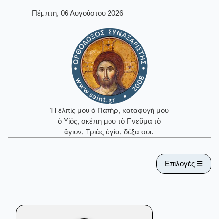
Πέμπτη, 06 Αυγούστου 2026
Ἡ ἐλπίς μου ὁ Πατήρ, καταφυγή μου
ὁ Υἱός, σκέπη μου τὸ Πνεῦμα τὸ
ἅγιον, Τριὰς ἁγία, δόξα σοι.
Επιλογές ☰