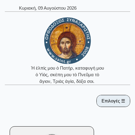
Κυριακή, 09 Αυγούστου 2026
Ἡ ἐλπίς μου ὁ Πατήρ, καταφυγή μου
ὁ Υἱός, σκέπη μου τὸ Πνεῦμα τὸ
ἅγιον, Τριὰς ἁγία, δόξα σοι.
Επιλογές ☰