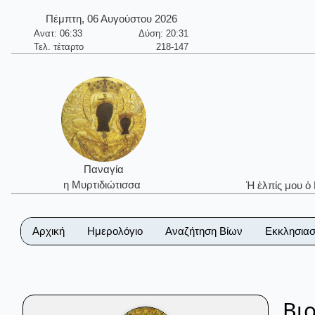
Πέμπτη, 06 Αυγούστου 2026
Ανατ: 06:33
Δύση: 20:31
Τελ. τέταρτο
218-147
Παναγία
η Μυρτιδιώτισσα
Ἡ ἐλπίς μου ὁ
Αρχική
Ημερολόγιο
Αναζήτηση Βίων
Εκκλησιασ
Βι