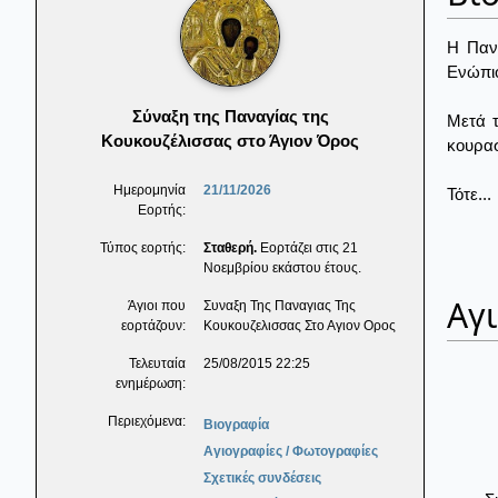
Η Πανα
Ενώπιό
Σύναξη της Παναγίας της
Μετά τ
Κουκουζέλισσας στο Άγιον Όρος
κουρασ
Ημερομηνία
21/11/2026
Τότε...
Εορτής:
Τύπος εορτής:
Σταθερή.
Εορτάζει στις 21
Νοεμβρίου εκάστου έτους.
Αγ
Άγιοι που
Συναξη Της Παναγιας Της
εορτάζουν:
Κουκουζελισσας Στο Αγιον Ορος
Τελευταία
25/08/2015 22:25
ενημέρωση:
Περιεχόμενα:
Βιογραφία
Αγιογραφίες / Φωτογραφίες
Σχετικές συνδέσεις