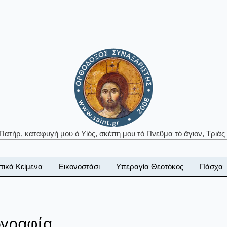
 Πατήρ, καταφυγή μου ὁ Υἱός, σκέπη μου τὸ Πνεῦμα τὸ ἅγιον, Τριὰς 
τικά Κείμενα
Εικονοστάσι
Υπεραγία Θεοτόκος
Πάσχα
ογραφία