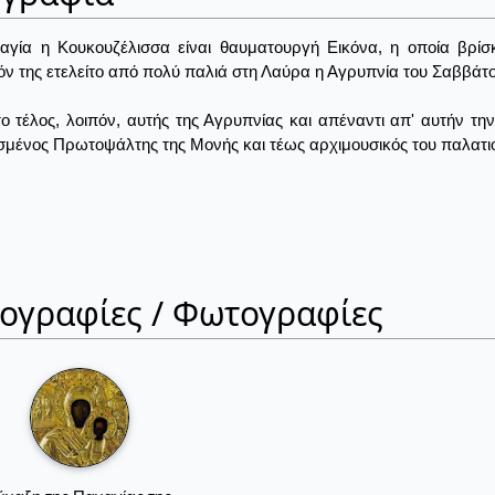
γία η Κουκουζέλισσα είναι θαυματουργή Eικόνα, η οποία βρίσ
ν της ετελείτο από πολύ παλιά στη Λαύρα η Αγρυπνία του Σαββάτ
ο τέλος, λοιπόν, αυτής της Αγρυπνίας και απέναντι απ' αυτήν τη
μένος Πρωτοψάλτης της Μονής και τέως αρχιμουσικός του παλατι
ιογραφίες / Φωτογραφίες