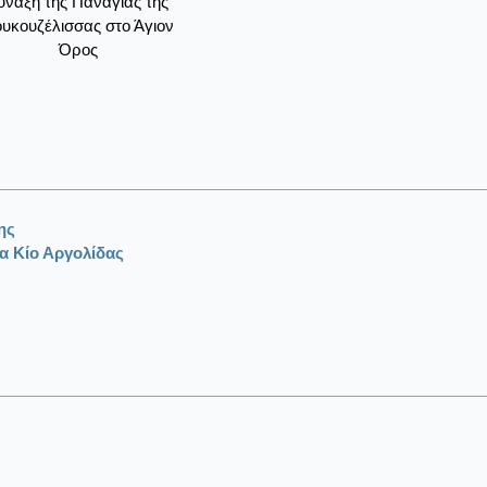
ύναξη της Παναγίας της
υκουζέλισσας στο Άγιον
Όρος
ης
α Κίο Αργολίδας