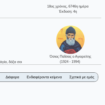
18ος χρόνος, 6746η ημέρα
Έκδοση: 4η
Όσιος Παΐσιος ο Αγιορείτης
(1924 - 1994)
ἁγία, δόξα σοι
Διάφορα
Ενδιαφέροντα κείμενα
Σχετικά με εμάς