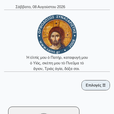
Σάββατο, 08 Αυγούστου 2026
Ἡ ἐλπίς μου ὁ Πατήρ, καταφυγή μου
ὁ Υἱός, σκέπη μου τὸ Πνεῦμα τὸ
ἅγιον, Τριὰς ἁγία, δόξα σοι.
Επιλογές ☰