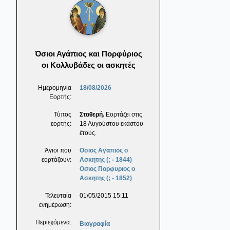
Όσιοι Αγάπιος και Πορφύριος
οι Κολλυβάδες οι ασκητές
Ημερομηνία
18/08/2026
Εορτής:
Τύπος
Σταθερή.
Εορτάζει στις
εορτής:
18 Αυγούστου εκάστου
έτους.
Άγιοι που
Οσιος Αγαπιος ο
εορτάζουν:
Ασκητης (; - 1844)
Οσιος Πορφυριος ο
Ασκητης (; - 1852)
Τελευταία
01/05/2015 15:11
ενημέρωση:
Περιεχόμενα:
Βιογραφία