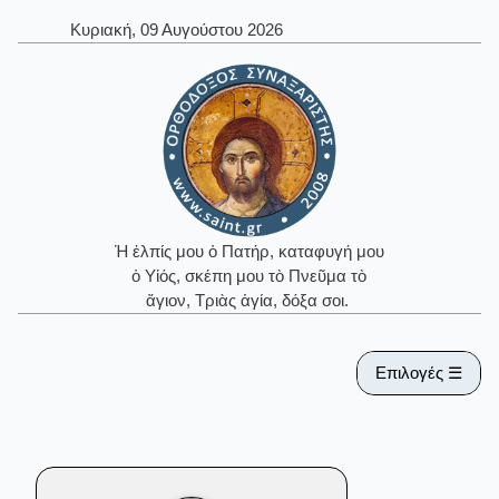
Κυριακή, 09 Αυγούστου 2026
Ἡ ἐλπίς μου ὁ Πατήρ, καταφυγή μου
ὁ Υἱός, σκέπη μου τὸ Πνεῦμα τὸ
ἅγιον, Τριὰς ἁγία, δόξα σοι.
Επιλογές ☰