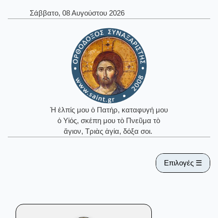
Σάββατο, 08 Αυγούστου 2026
Ἡ ἐλπίς μου ὁ Πατήρ, καταφυγή μου
ὁ Υἱός, σκέπη μου τὸ Πνεῦμα τὸ
ἅγιον, Τριὰς ἁγία, δόξα σοι.
Επιλογές ☰