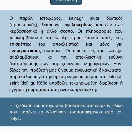
Ο παρών ιστοχώρος, saint.gr, είναι ιδιωτικός
(προσωπικός), λειτουργεί
αφιλοκερδώς
και δεν έχει
κερδοσκοπικό ή άλλο σκοπό. Οι πληροφορίες που
περιλαμβάνονται στο saint.gr προσφέρονται προς τους
επισκέπτες του αποκλειστικά και μόνο για
ενημερωτικούς
σκοπούς. Οι επισκέπτες του saint.gr,
αναλαμβάνουν και την αποκλειστική ευθύνη
διασταύρωσης των παρεχομένων πληροφοριών. Εάν,
δίχως την πρόθεσή μας θίγουμε πνευματικά δικαιώματα,
παρακαλούμε για την άμεση ενημέρωσή μας στο: info [at]
saint [dot] gr. Κάθε υπόδειξη, τεκμηριωμένη διόρθωση ή
έγγραφη συμπαράσταση είναι ευπρόσδεκτη.
Η σχεδίαση του ιστοχώρου βασίστηκε στο δωρεάν υλικό
που παρέχει το
w3schools
τροποποιημένου από τον
ix8ys.