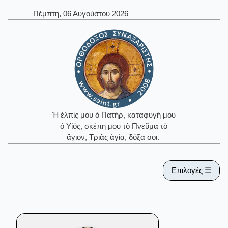
Πέμπτη, 06 Αυγούστου 2026
Ἡ ἐλπίς μου ὁ Πατήρ, καταφυγή μου
ὁ Υἱός, σκέπη μου τὸ Πνεῦμα τὸ
ἅγιον, Τριὰς ἁγία, δόξα σοι.
Επιλογές ☰