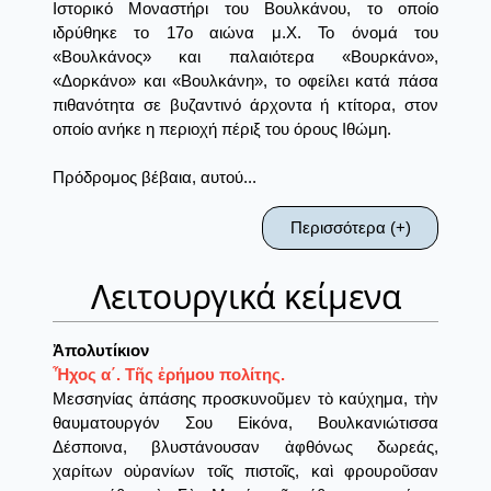
Ιστορικό Μοναστήρι του Βουλκάνου, το οποίο
ιδρύθηκε το 17ο αιώνα μ.Χ. Το όνομά του
«Βουλκάνος» και παλαιότερα «Βουρκάνο»,
«Δορκάνο» και «Βουλκάνη», το οφείλει κατά πάσα
πιθανότητα σε βυζαντινό άρχοντα ή κτίτορα, στον
οποίο ανήκε η περιοχή πέριξ του όρους Ιθώμη.
Πρόδρομος βέβαια, αυτού...
Περισσότερα (+)
Λειτουργικά κείμενα
Ἀπολυτίκιον
Ἦχος α΄. Τῆς ἐρήμου πολίτης.
Μεσσηνίας ἁπάσης προσκυνοῦμεν τὸ καύχημα, τὴν
θαυματουργόν Σου Εἰκόνα, Βουλκανιώτισσα
Δέσποινα, βλυστάνουσαν ἀφθόνως δωρεάς,
χαρίτων οὐρανίων τοῖς πιστοῖς, καὶ φρουροῦσαν