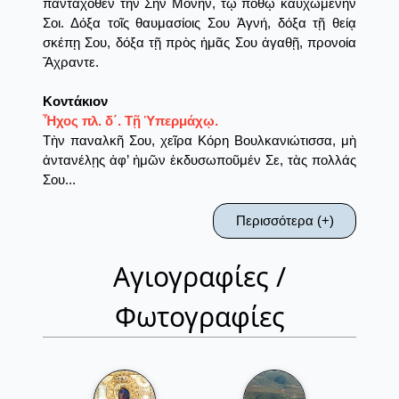
πανταχόθεν τὴν Σὴν Μονήν, τῷ πόθῳ καυχωμένην
Σοι. Δόξα τοῖς θαυμασίοις Σου Ἁγνή, δόξα τῇ θείᾳ
σκέπῃ Σου, δόξα τῇ πρὸς ἡμᾶς Σου ἀγαθῇ, προνοία
Ἄχραντε.
Κοντάκιον
Ἦχος πλ. δ΄. Τῇ Ὑπερμάχῳ.
Τὴν παναλκῆ Σου, χεῖρα Κόρη Βουλκανιώτισσα, μὴ
ἀντανέλῃς ἀφ’ ἡμῶν ἐκδυσωποῦμέν Σε, τὰς πολλάς
Σου...
Περισσότερα (+)
Αγιογραφίες /
Φωτογραφίες