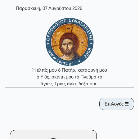
Παρασκευή, 07 Αυγούστου 2026
Ἡ ἐλπίς μου ὁ Πατήρ, καταφυγή μου
ὁ Υἱός, σκέπη μου τὸ Πνεῦμα τὸ
ἅγιον, Τριὰς ἁγία, δόξα σοι.
Επιλογές ☰