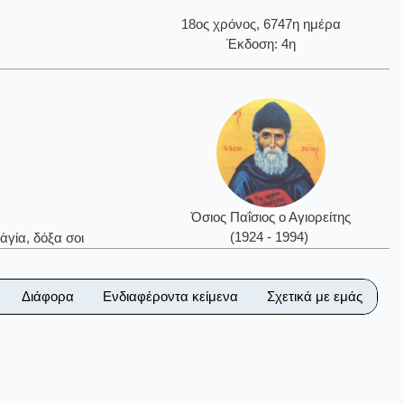
18ος χρόνος, 6747η ημέρα
Έκδοση: 4η
Όσιος Παΐσιος ο Αγιορείτης
(1924 - 1994)
ἁγία, δόξα σοι
Διάφορα
Ενδιαφέροντα κείμενα
Σχετικά με εμάς