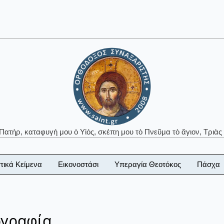
 Πατήρ, καταφυγή μου ὁ Υἱός, σκέπη μου τὸ Πνεῦμα τὸ ἅγιον, Τριὰς 
τικά Κείμενα
Εικονοστάσι
Υπεραγία Θεοτόκος
Πάσχα
ογραφία