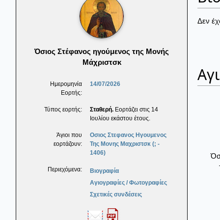
Δεν έχ
Όσιος Στέφανος ηγούμενος της Μονής
Μάχριστσκ
Αγ
Ημερομηνία
14/07/2026
Εορτής:
Τύπος εορτής:
Σταθερή.
Εορτάζει στις 14
Ιουλίου εκάστου έτους.
Άγιοι που
Οσιος Στεφανος Ηγουμενος
εορτάζουν:
Της Μονης Μαχριστσκ (; -
1406)
Όσ
Περιεχόμενα:
Βιογραφία
Αγιογραφίες / Φωτογραφίες
Σχετικές συνδέσεις