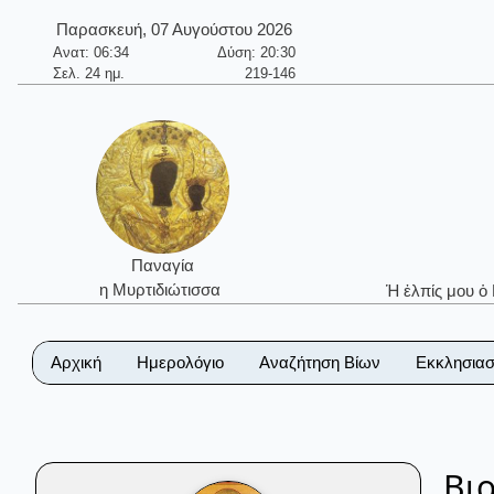
Παρασκευή, 07 Αυγούστου 2026
Ανατ: 06:34
Δύση: 20:30
Σελ. 24 ημ.
219-146
Παναγία
η Μυρτιδιώτισσα
Ἡ ἐλπίς μου ὁ
Αρχική
Ημερολόγιο
Αναζήτηση Βίων
Εκκλησιασ
Βι