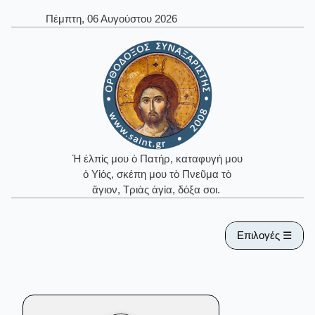
Πέμπτη, 06 Αυγούστου 2026
Ἡ ἐλπίς μου ὁ Πατήρ, καταφυγή μου
ὁ Υἱός, σκέπη μου τὸ Πνεῦμα τὸ
ἅγιον, Τριὰς ἁγία, δόξα σοι.
Επιλογές ☰