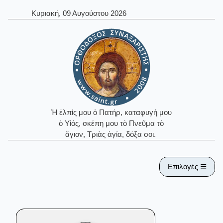
Κυριακή, 09 Αυγούστου 2026
Ἡ ἐλπίς μου ὁ Πατήρ, καταφυγή μου
ὁ Υἱός, σκέπη μου τὸ Πνεῦμα τὸ
ἅγιον, Τριὰς ἁγία, δόξα σοι.
Επιλογές ☰