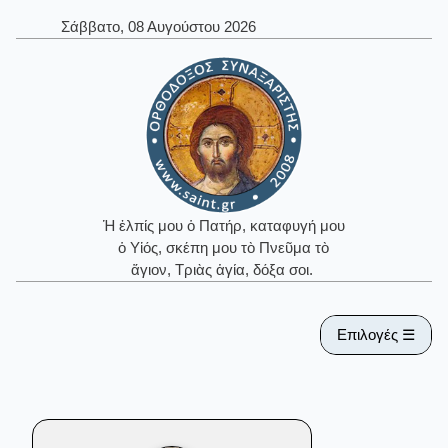
Σάββατο, 08 Αυγούστου 2026
Ἡ ἐλπίς μου ὁ Πατήρ, καταφυγή μου
ὁ Υἱός, σκέπη μου τὸ Πνεῦμα τὸ
ἅγιον, Τριὰς ἁγία, δόξα σοι.
Επιλογές ☰