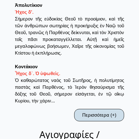
Ἀπολυτίκιον
Ήχος δ'.
Σήμερον τῆς εὐδοκίας Θεοῦ τὸ προοίμιον, καὶ τῆς
τῶν ἀνθρώπων σωτηρίας ἡ προκήρυξις ἐν Ναῷ τοῦ
Θεοῦ, τρανῶς ἡ Παρθένος δείκνυται, καὶ τὸν Χριστὸν
τοῖς πᾶσι προκαταγγέλλεται. Αὐτῇ καὶ ἡμεῖς
μεγαλοφώνως βοήσωμεν, Χαῖρε τῆς οἰκονομίας τοῦ
Κτίστου ἡ ἐκπλήρωσις.
Κοντάκιον
Ἦχος δ´. Ὁ ὑψωθεὶς.
Ὁ καθαρώτατος ναὸς τοῦ Σωτῆρος, ἡ πολυτίμητος
παστὰς καὶ Παρθένος, τὸ Ἱερὸν θησαύρισμα τῆς
δόξης τοῦ Θεοῦ, σήμερον εἰσάγεται, ἐν τῷ οἴκῳ
Κυρίου, τὴν χάριν...
Περισσότερα (+)
Αγιογραφίες /