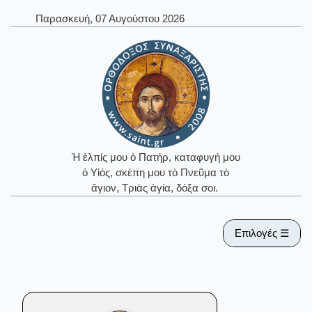
Παρασκευή, 07 Αυγούστου 2026
Ἡ ἐλπίς μου ὁ Πατήρ, καταφυγή μου
ὁ Υἱός, σκέπη μου τὸ Πνεῦμα τὸ
ἅγιον, Τριὰς ἁγία, δόξα σοι.
Επιλογές ☰