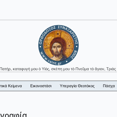
 Πατήρ, καταφυγή μου ὁ Υἱός, σκέπη μου τὸ Πνεῦμα τὸ ἅγιον, Τριὰς 
τικά Κείμενα
Εικονοστάσι
Υπεραγία Θεοτόκος
Πάσχα
ογραφία