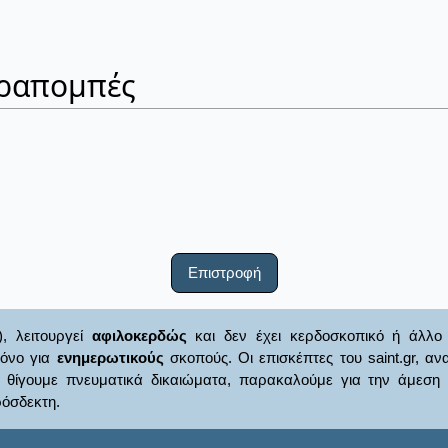
ραπομπές
Επιστροφή
), λειτουργεί
αφιλοκερδώς
και δεν έχει κερδοσκοπικό ή άλλο 
μόνο για
ενημερωτικούς
σκοπούς. Οι επισκέπτες του saint.gr, α
γουμε πνευματικά δικαιώματα, παρακαλούμε για την άμεση ενημ
όσδεκτη.