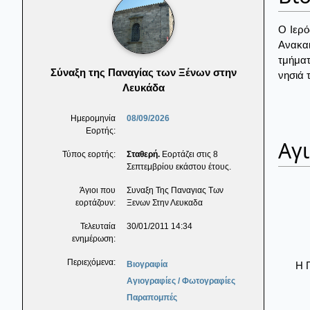
Ο Ιερό
Ανακαι
τμήματ
Σύναξη της Παναγίας των Ξένων στην
νησιά 
Λευκάδα
Ημερομηνία
08/09/2026
Εορτής:
Αγ
Τύπος εορτής:
Σταθερή.
Εορτάζει στις 8
Σεπτεμβρίου εκάστου έτους.
Άγιοι που
Συναξη Της Παναγιας Των
εορτάζουν:
Ξενων Στην Λευκαδα
Τελευταία
30/01/2011 14:34
ενημέρωση:
Περιεχόμενα:
Η 
Βιογραφία
Αγιογραφίες / Φωτογραφίες
Παραπομπές