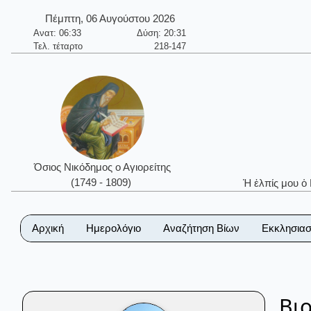
Πέμπτη, 06 Αυγούστου 2026
Ανατ: 06:33
Δύση: 20:31
Τελ. τέταρτο
218-147
Όσιος Νικόδημος ο Αγιορείτης
(1749 - 1809)
Ἡ ἐλπίς μου ὁ
Αρχική
Ημερολόγιο
Αναζήτηση Βίων
Εκκλησιασ
Βι