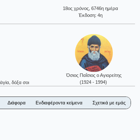
18ος χρόνος, 6746η ημέρα
Έκδοση: 4η
Όσιος Παΐσιος ο Αγιορείτης
(1924 - 1994)
ἁγία, δόξα σοι
Διάφορα
Ενδιαφέροντα κείμενα
Σχετικά με εμάς