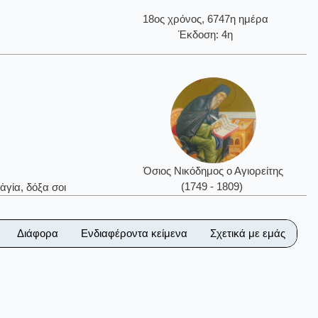
18ος χρόνος, 6747η ημέρα
Έκδοση: 4η
Όσιος Νικόδημος ο Αγιορείτης
(1749 - 1809)
ἁγία, δόξα σοι
Διάφορα
Ενδιαφέροντα κείμενα
Σχετικά με εμάς