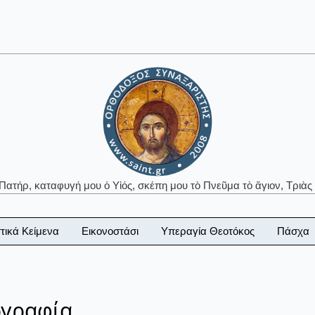
 Πατήρ, καταφυγή μου ὁ Υἱός, σκέπη μου τὸ Πνεῦμα τὸ ἅγιον, Τριὰς 
τικά Κείμενα
Εικονοστάσι
Υπεραγία Θεοτόκος
Πάσχα
ογραφία