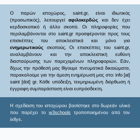
Ο παρών ιστοχώρος, saint.gr, είναι ιδιωτικός
(προσωπικός), λειτουργεί
αφιλοκερδώς
και δεν έχει
κερδοσκοπικό ή άλλο σκοπό. Οι πληροφορίες που
περιλαμβάνονται στο saint.gr προσφέρονται προς τους
επισκέπτες του αποκλειστικά και μόνο για
ενημερωτικούς
σκοπούς. Οι επισκέπτες του saint.gr,
αναλαμβάνουν και την αποκλειστική ευθύνη
διασταύρωσης των παρεχομένων πληροφοριών. Εάν,
δίχως την πρόθεσή μας θίγουμε πνευματικά δικαιώματα,
παρακαλούμε για την άμεση ενημέρωσή μας στο: info [at]
saint [dot] gr. Κάθε υπόδειξη, τεκμηριωμένη διόρθωση ή
έγγραφη συμπαράσταση είναι ευπρόσδεκτη.
Η σχεδίαση του ιστοχώρου βασίστηκε στο δωρεάν υλικό
που παρέχει το
w3schools
τροποποιημένου από τον
ix8ys.