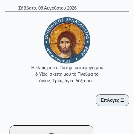
Σάββατο, 08 Αυγούστου 2026
Ἡ ἐλπίς μου ὁ Πατήρ, καταφυγή μου
ὁ Υἱός, σκέπη μου τὸ Πνεῦμα τὸ
ἅγιον, Τριὰς ἁγία, δόξα σοι.
Επιλογές ☰