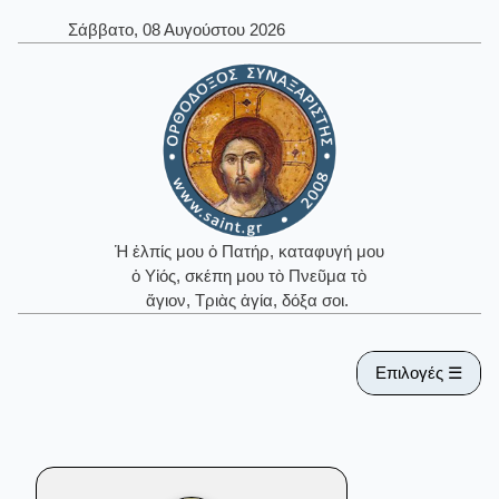
Σάββατο, 08 Αυγούστου 2026
Ἡ ἐλπίς μου ὁ Πατήρ, καταφυγή μου
ὁ Υἱός, σκέπη μου τὸ Πνεῦμα τὸ
ἅγιον, Τριὰς ἁγία, δόξα σοι.
Επιλογές ☰