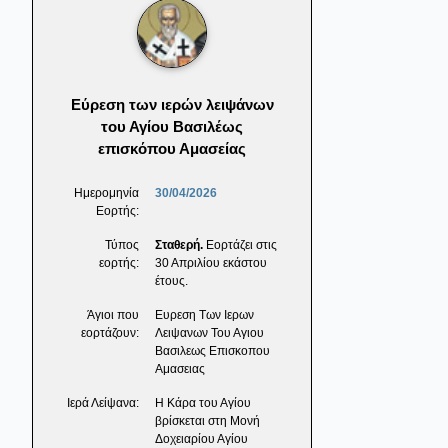
Εύρεση των ιερών λειψάνων
του Αγίου Βασιλέως
επισκόπου Αμασείας
Ημερομηνία
30/04/2026
Εορτής:
Τύπος
Σταθερή.
Εορτάζει στις
εορτής:
30 Απριλίου εκάστου
έτους.
Άγιοι που
Ευρεση Των Ιερων
εορτάζουν:
Λειψανων Του Αγιου
Βασιλεως Επισκοπου
Αμασειας
Ιερά Λείψανα:
Η Κάρα του Αγίου
βρίσκεται στη Μονή
Δοχειαρίου Αγίου