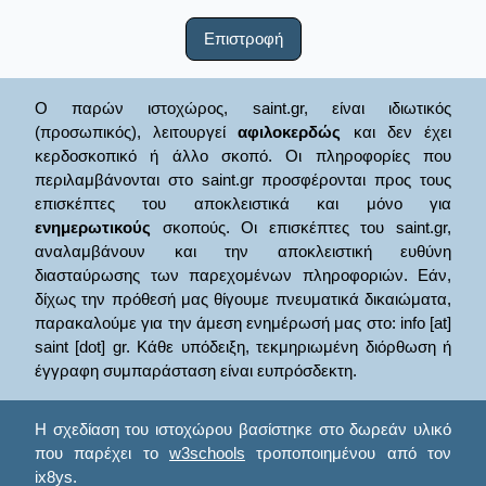
Επιστροφή
Ο παρών ιστοχώρος, saint.gr, είναι ιδιωτικός
(προσωπικός), λειτουργεί
αφιλοκερδώς
και δεν έχει
κερδοσκοπικό ή άλλο σκοπό. Οι πληροφορίες που
περιλαμβάνονται στο saint.gr προσφέρονται προς τους
επισκέπτες του αποκλειστικά και μόνο για
ενημερωτικούς
σκοπούς. Οι επισκέπτες του saint.gr,
αναλαμβάνουν και την αποκλειστική ευθύνη
διασταύρωσης των παρεχομένων πληροφοριών. Εάν,
δίχως την πρόθεσή μας θίγουμε πνευματικά δικαιώματα,
παρακαλούμε για την άμεση ενημέρωσή μας στο: info [at]
saint [dot] gr. Κάθε υπόδειξη, τεκμηριωμένη διόρθωση ή
έγγραφη συμπαράσταση είναι ευπρόσδεκτη.
Η σχεδίαση του ιστοχώρου βασίστηκε στο δωρεάν υλικό
που παρέχει το
w3schools
τροποποιημένου από τον
ix8ys.