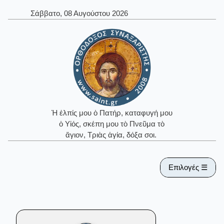
Σάββατο, 08 Αυγούστου 2026
Ἡ ἐλπίς μου ὁ Πατήρ, καταφυγή μου
ὁ Υἱός, σκέπη μου τὸ Πνεῦμα τὸ
ἅγιον, Τριὰς ἁγία, δόξα σοι.
Επιλογές ☰