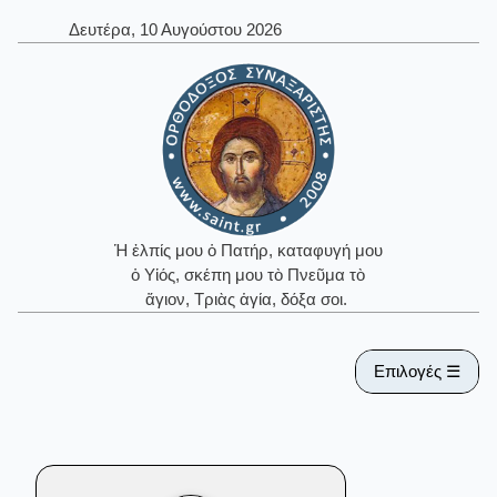
Δευτέρα, 10 Αυγούστου 2026
Ἡ ἐλπίς μου ὁ Πατήρ, καταφυγή μου
ὁ Υἱός, σκέπη μου τὸ Πνεῦμα τὸ
ἅγιον, Τριὰς ἁγία, δόξα σοι.
Επιλογές ☰