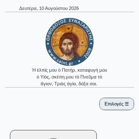
Δευτέρα, 10 Αυγούστου 2026
Ἡ ἐλπίς μου ὁ Πατήρ, καταφυγή μου
ὁ Υἱός, σκέπη μου τὸ Πνεῦμα τὸ
ἅγιον, Τριὰς ἁγία, δόξα σοι.
Επιλογές ☰