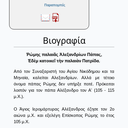
Παραπομπές
Βιογραφία
Ῥώμης παλαιᾶς Ἀλεξανδρίων Πάπας,
Ἐδὲμ κατοικεῖ τὴν παλαιὰν Πατρίδα.
Από τον Συναξαριστή του Αγίου Νικόδημου και τα
Μηναία, καλείται Αλεξανδρίων. Αλλά με τέτοιο
όνομα πάπας Ρώμης δεν υπήρξε ποτέ. Πρόκειται
λοιπόν για τον πάπα Αλέξανδρο τον Α' (105 - 115
μ.Χ.).
Ο Άγιος Ιερομάρτυρας Αλέξανδρος έζησε τον 2ο
αιώνα μ.Χ. και εξελέγη Επίσκοπος Ρώμης το έτος
105 μ.Χ.