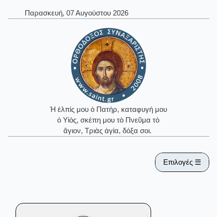
Παρασκευή, 07 Αυγούστου 2026
Ἡ ἐλπίς μου ὁ Πατήρ, καταφυγή μου
ὁ Υἱός, σκέπη μου τὸ Πνεῦμα τὸ
ἅγιον, Τριὰς ἁγία, δόξα σοι.
Επιλογές ☰