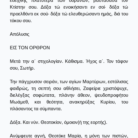
εδείχθης πλατυτέρα των ουρανών, βαστάσασα τον
Κτίστην σου. Δόξα τώ ενοικήσαντι εν σοί· δόξα τώ
προελθόντι εκ σού· δόξα τώ ελευθερώσαντι ημάς, διά του
τόκου σου.
Απόλυσις
ΕΙΣ ΤΟΝ ΟΡΘΡΟΝ
Μετά την α΄ στιχολογίαν. Κάθισμα. Ήχος α΄. Τον τάφον
σου, Σωτήρ.
Την πάγχρυσον σειράν, των αγίων Μαρτύρων, εστόλισας
φαιδρώς, τη σεπτή σου αθλήσει, Ζαφείριε χριστόψυχε,
διελέγξας σοφώτατα, πλάνην άθεον, ψευδοπροφήτου
Μωάμεθ, και θεότητα, ανακηρύξας Κυρίου, του
πλάσαντος τα σύμπαντα.
Δόξα. Και νύν. Θεοτοκίον, όμοιον(ή της εορτής).
Ανύμφευτε αγνή, Θεοτόκε Μαρία, η μόνη των πιστών,