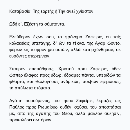
Καταβασία. Της εορτής ή Την ανεξιχνίαστον.
Ωδή ε΄. Εξέστη τα σύμπαντα.
Ελεύθερον έχων σου, το φρόνημα Ζαφείριε, ου ταίς
κολακείαις υπετάγης, δι’ ών τα τέκνα, της Αγαρ ώοντο,
φέρειν εις το φρόνημα αυτών, αλλά κατησχύνθησαν, σε
ευρόντες στερέμνιον.
Σταυρόν επεπόθησας, Χριστού άραι Ζαφείριε, όθεν
ώσπερ έλαφος προς ύδωρ, έδραμες πάντα, υπεριδών τα
φθαρτά, και θεολογήσας ανδρικώς, ασεβών εφίμωσας,
τα απύλωτα στόματα.
Αγάπη πυρούμενος, του Ιησού Ζαφείριε, έκραζες ως
Παύλος προς Ρωμαίους· ουδέν ισχύσει, του αποσπάσαι
με, από της αγάπης του Θεού, αλλά μάλλον αύξησιν,
προκαλέσει σωτήριον.