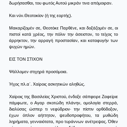
δωρήσασθαι, του φωτός Αυτού μικράν τινα απόμοιραν.
Και νύν.Θεοτοκίον (ή της εορτής).
Μακαρίζομέν σε, Θεοτόκε Παρθένε, και δοξάζομέν σε, οι
πιστοί κατά χρέος, την πόλιν την άσειστον, το τείχος το
άρρηκτον, την αρραγή προστασίαν, και καταφυγήν των
ψυχών ημών.
ΕΙΣ ΤΟΝ ΣΤΙΧΟΝ
Ψάλλομεν στιχηρά προσόμοια.
Ήχος πλ.α΄. Χαίροις ασκητικών αληθώς.
Χαίροις της Βασιλείας Χριστού, ένδοξε σάπφειρε Ζαφείριε
πάμφωτε, ο Αγαρ σκοτώδη πλάνην, ομολογία στερρά,
διαλύσας ώσπερ τι νεφύδριον· την πίστιν ορθόδοξον,
έχων όπλον αήττητον, ψευδοπροφήτου, τα μυθώδη
ληρήματα, γενναιότατα, προ τυράννων ανέτρεψας. Όθεν