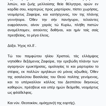
λιπών, και ζωής μελλούσης θεία θέλγητρα, ορών εν
καρδία σου, καρτερώς προς μαρτύριον, πίστει χωρήσας,
νεομάρτυς Ζαφείριε, και κατήσχυνας, τον της πλάνης
γεννήτορα. Όθεν την σήν πανήγυριν, τελούντες
ευφρόσυνον, αίνον χαράς τώ Κυρίω, πλήθη πιστών
αναμέλπομεν, αιτούντες δοθήναι, και ημίν ταίς σαίς
πρεσβείαις, το μέγα έλεος.
Δόξα. Ήχος πλ.δ΄.
Τώ του παμφώτου ηλίου Χριστού, τάς ελλάμψεις
νηπιόθεν δεξάμενος Ζαφείριε, την ερεβώδη πλάνην των
αγαρηνών εμυκτήρισας, ομολογίας τε και μαρτυρίου το
στέφος, εκ πολλών ομηλίκων σύ μόνος αξιωθείς. Όθεν
της ασαλεύτου Βασιλείας του Θεού πολίτης γενόμενος,
και το υπέρκαλλον κάλλος του Δεσπότου διηνεκώς
καθορών, πρέσβευε και υπέρ ημών δεόμεθα, νεομάρτυς
ως φιλάδελφος.
Και νύν. Θεοτοκίον, ομόηχον(ή της εορτής).