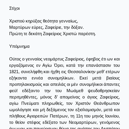
Στίχοι
Χριστού κηρύξας θεότητα γενναίως,
Μαρτύρων εύρες, Ζαφείριε, την δόξαν.
Πρώτη τε δεκάτη Ζαφείριος Χριστώ παρέστη.
Υπόμνημα
Ούτος ο γενναίος νεομάρτυς Ζαφείριος, έφηβος έτι ων και
εργαζόμενος εν Αγίω Όρει, κατά την επανάστασιν του
1821, συνελήφθη και ήχθη εις Θεσσαλονίκην μεθ’ ετέρων
εξήκοντα εννέα συνομηλίκων. Εκεί μετά βιαίους
προπηλακισμούς και απειλάς οι μέν συνομήλικοι άπαντες
φεύ! εδέξαντο την του Μωάμεθ ψευδοθρησκείαν
περιτμηθέντες, μόνος δ’ απομείνας ο άγιος Ζαφείριος,
αγίω Πνεύματι πληρωθείς, τον Χριστόν Θεάνθρωπον
ωμολόγησε και μή δεξάμενος τον εξισλαμισμόν, μετά και
πλήθους Αγιορειτών Πατέρων, τη 11η του μηνός Ιουνίου,
το θείον στέφος εδέξατο των Νεομαρτύρων, γενόμενος
άμωμον και πανεύοσμον θύμα της αγάπης του Δεσπότου