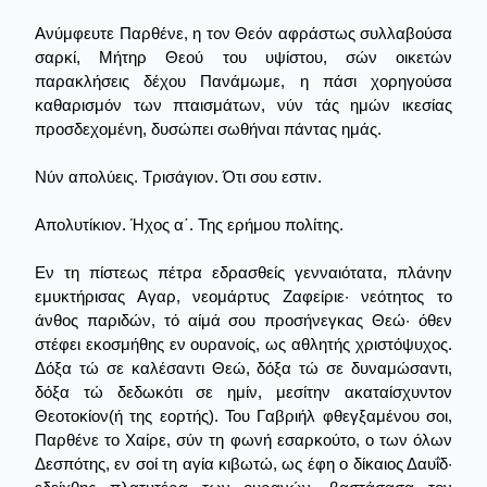
Ανύμφευτε Παρθένε, η τον Θεόν αφράστως συλλαβούσα
σαρκί, Μήτηρ Θεού του υψίστου, σών οικετών
παρακλήσεις δέχου Πανάμωμε, η πάσι χορηγούσα
καθαρισμόν των πταισμάτων, νύν τάς ημών ικεσίας
προσδεχομένη, δυσώπει σωθήναι πάντας ημάς.
Νύν απολύεις. Τρισάγιον. Ότι σου εστιν.
Απολυτίκιον. Ήχος α΄. Της ερήμου πολίτης.
Εν τη πίστεως πέτρα εδρασθείς γενναιότατα, πλάνην
εμυκτήρισας Αγαρ, νεομάρτυς Ζαφείριε· νεότητος το
άνθος παριδών, τό αίμά σου προσήνεγκας Θεώ· όθεν
στέφει εκοσμήθης εν ουρανοίς, ως αθλητής χριστόψυχος.
Δόξα τώ σε καλέσαντι Θεώ, δόξα τώ σε δυναμώσαντι,
δόξα τώ δεδωκότι σε ημίν, μεσίτην ακαταίσχυντον
Θεοτοκίον(ή της εορτής). Του Γαβριήλ φθεγξαμένου σοι,
Παρθένε το Χαίρε, σύν τη φωνή εσαρκούτο, ο των όλων
Δεσπότης, εν σοί τη αγία κιβωτώ, ως έφη ο δίκαιος Δαυΐδ·