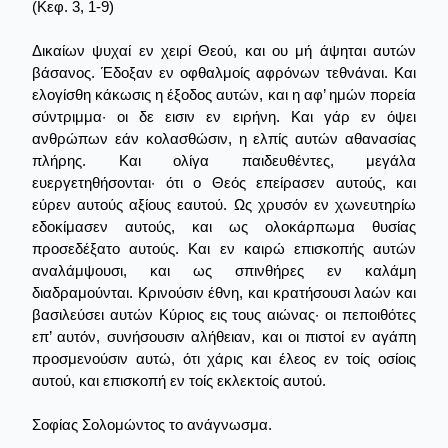
(Κεφ. 3, 1-9)
Δικαίων ψυχαί εν χειρί Θεού, και ου μή άψηται αυτών
βάσανος. Έδοξαν εν οφθαλμοίς αφρόνων τεθνάναι. Και
ελογίσθη κάκωσις η έξοδος αυτών, και η αφ’ ημών πορεία
σύντριμμα· οι δε εισιν εν ειρήνη. Και γάρ εν όψει
ανθρώπων εάν κολασθώσιν, η ελπίς αυτών αθανασίας
πλήρης. Και ολίγα παιδευθέντες, μεγάλα
ευεργετηθήσονται· ότι ο Θεός επείρασεν αυτούς, και
εύρεν αυτούς αξίους εαυτού. Ως χρυσόν εν χωνευτηρίω
εδοκίμασεν αυτούς, και ως ολοκάρπωμα θυσίας
προσεδέξατο αυτούς. Και εν καιρώ επισκοπής αυτών
αναλάμψουσι, και ως σπινθήρες εν καλάμη
διαδραμούνται. Κρινούσιν έθνη, και κρατήσουσι λαών και
βασιλεύσει αυτών Κύριος εις τους αιώνας· οι πεποιθότες
επ’ αυτόν, συνήσουσιν αλήθειαν, και οι πιστοί εν αγάπη
προσμενούσιν αυτώ, ότι χάρις και έλεος εν τοίς οσίοις
αυτού, και επισκοπή εν τοίς εκλεκτοίς αυτού.
Σοφίας Σολομώντος το ανάγνωσμα.