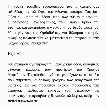
Τη γονική ευσεβεία ερριζωμένος, ταύτην κατεπότισας
φιλοθέως, εν τώ Όρει του Αθωνος μακάριε Ζαφείριε.
Όθεν εν καιρώ τώ δέοντι προ των αθέων τυράννων,
ωμολόγησας μεγαλοφώνως, του Κυρίου Ιησού την
θεότητα, και μυκτηρίσας την πλάνην του ψευδοπροφήτου,
θύμα γέγονας της Ορθοδοξίας. Διό δώρησαι και ημίν,
ευλαβώς πολιτεύεσθαι και μή υπείκειν του πειρασμού ταίς
ψυχοφθόροις υποσχέσεσι.
Ήχος γ΄.
Του σταυρού αγαπήσας την μαρτυρικήν οδόν, συνόμιλος
γέγονας Ζαφείριε, των προτέρων του Χριστού
Μαρτύρων. Της αληθείας γάρ το φως έχων εν τη καρδία
σου άσβεστον, ανδρικώς ηρνήσω των αγαρηνών τάς
θωπείας. Διό ως πρόβατον άκακον παραδοθείς ταίς
βασάνοις, άφθαρτον είληφας τον στέφανον της
ομολογίας, και πρεσβεύεις διηνεκώς τώ Κυρίω, υπέρ των
πίστει τιμώντων σε.