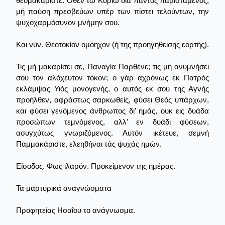
θεομακάριστε. Όθεν τώ Κυρίω διά παντός παριστάμενος,
μή παύση πρεσβεύων υπέρ των πίστει τελούντων, την
ψυχοχαρμόσυνον μνήμην σου.
Και νύν. Θεοτοκίον ομόηχον (ή της προηγηθείσης εορτής).
Τις μή μακαρίσει σε, Παναγία Παρθένε; τις μή ανυμνήσει
σου τον αλόχευτον τόκον; ο γάρ αχρόνως εκ Πατρός
εκλάμψας Υιός μονογενής, ο αυτός εκ σου της Αγνής
προήλθεν, αφράστως σαρκωθείς, φύσει Θεός υπάρχων,
και φύσει γενόμενος άνθρωπος δι’ ημάς, ουκ εις δυάδα
προσώπων τεμνόμενος, αλλ’ εν δυάδι φύσεων,
ασυγχύτως γνωριζόμενος. Αυτόν ικέτευε, σεμνή
Παμμακάριστε, ελεηθήναι τάς ψυχάς ημών.
Είσοδος. Φως ιλαρόν. Προκείμενον της ημέρας.
Τα μαρτυρικά αναγνώσματα
Προφητείας Ησαΐου το ανάγνωσμα.