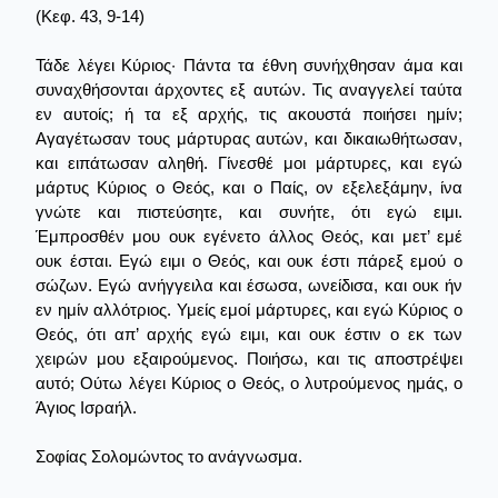
(Κεφ. 43, 9-14)
Τάδε λέγει Κύριος· Πάντα τα έθνη συνήχθησαν άμα και
συναχθήσονται άρχοντες εξ αυτών. Τις αναγγελεί ταύτα
εν αυτοίς; ή τα εξ αρχής, τις ακουστά ποιήσει ημίν;
Αγαγέτωσαν τους μάρτυρας αυτών, και δικαιωθήτωσαν,
και ειπάτωσαν αληθή. Γίνεσθέ μοι μάρτυρες, και εγώ
μάρτυς Κύριος ο Θεός, και ο Παίς, ον εξελεξάμην, ίνα
γνώτε και πιστεύσητε, και συνήτε, ότι εγώ ειμι.
Έμπροσθέν μου ουκ εγένετο άλλος Θεός, και μετ’ εμέ
ουκ έσται. Εγώ ειμι ο Θεός, και ουκ έστι πάρεξ εμού ο
σώζων. Εγώ ανήγγειλα και έσωσα, ωνείδισα, και ουκ ήν
εν ημίν αλλότριος. Υμείς εμοί μάρτυρες, και εγώ Κύριος ο
Θεός, ότι απ’ αρχής εγώ ειμι, και ουκ έστιν ο εκ των
χειρών μου εξαιρούμενος. Ποιήσω, και τις αποστρέψει
αυτό; Ούτω λέγει Κύριος ο Θεός, ο λυτρούμενος ημάς, ο
Άγιος Ισραήλ.
Σοφίας Σολομώντος το ανάγνωσμα.