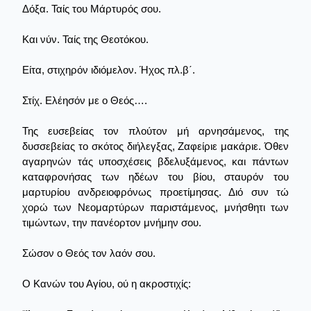
Δόξα. Ταίς του Μάρτυρός σου.
Και νύν. Ταίς της Θεοτόκου.
Είτα, στιχηρόν ιδιόμελον. Ήχος πλ.β΄.
Στίχ. Ελέησόν με ο Θεός….
Της ευσεβείας τον πλούτον μή αρνησάμενος, της
δυσσεβείας το σκότος διήλεγξας, Ζαφείριε μακάριε. Όθεν
αγαρηνών τάς υποσχέσεις βδελυξάμενος, και πάντων
καταφρονήσας των ηδέων του βίου, σταυρόν του
μαρτυρίου ανδρειοφρόνως προετίμησας. Διό συν τώ
χορώ των Νεομαρτύρων παριστάμενος, μνήσθητι των
τιμώντων, την πανέορτον μνήμην σου.
Σώσον ο Θεός τον λαόν σου.
Ο Κανών του Αγίου, ού η ακροστιχίς: