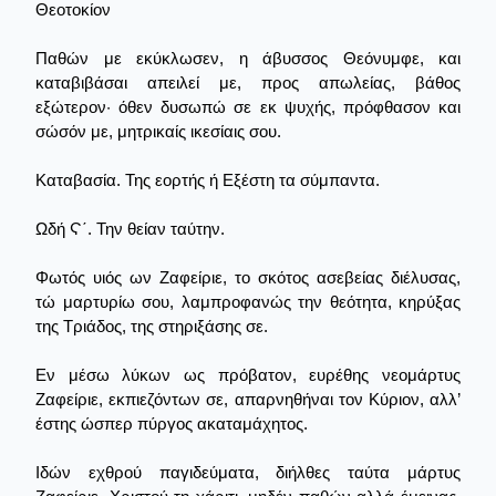
Θεοτοκίον
Παθών με εκύκλωσεν, η άβυσσος Θεόνυμφε, και
καταβιβάσαι απειλεί με, προς απωλείας, βάθος
εξώτερον· όθεν δυσωπώ σε εκ ψυχής, πρόφθασον και
σώσόν με, μητρικαίς ικεσίαις σου.
Καταβασία. Της εορτής ή Εξέστη τα σύμπαντα.
Ωδή Ϛ΄. Την θείαν ταύτην.
Φωτός υιός ων Ζαφείριε, το σκότος ασεβείας διέλυσας,
τώ μαρτυρίω σου, λαμπροφανώς την θεότητα, κηρύξας
της Τριάδος, της στηριξάσης σε.
Εν μέσω λύκων ως πρόβατον, ευρέθης νεομάρτυς
Ζαφείριε, εκπιεζόντων σε, απαρνηθήναι τον Κύριον, αλλ’
έστης ώσπερ πύργος ακαταμάχητος.
Ιδών εχθρού παγιδεύματα, διήλθες ταύτα μάρτυς