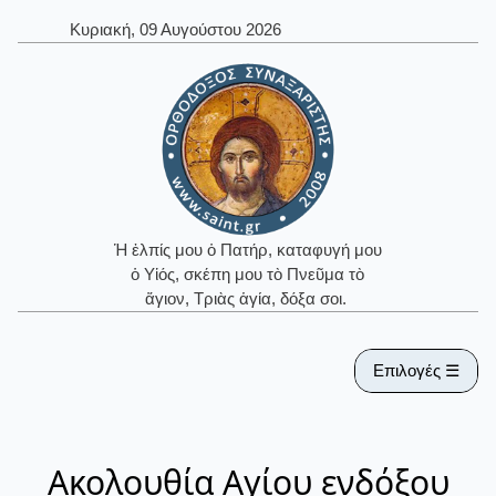
Κυριακή, 09 Αυγούστου 2026
Ἡ ἐλπίς μου ὁ Πατήρ, καταφυγή μου
ὁ Υἱός, σκέπη μου τὸ Πνεῦμα τὸ
ἅγιον, Τριὰς ἁγία, δόξα σοι.
Επιλογές ☰
Ακολουθία Αγίου ενδόξου