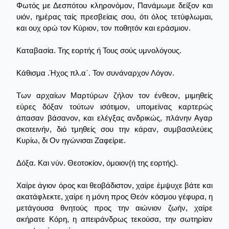
Φωτός με Δεσπότου κληρονόμον, Πανάμωμε δείξον και
υιόν, ημέρας ταίς πρεσβείαις σου, ότι όλος τετύφλωμαι,
και ουχ ορώ τον Κύριον, τον ποθητόν και εράσμιον.
Καταβασία. Της εορτής ή Τους σούς υμνολόγους.
Κάθισμα .Ήχος πλ.α΄. Τον συνάναρχον Λόγον.
Των αρχαίων Μαρτύρων ζήλον τον ένθεον, μιμηθείς
εύρες δόξαν τούτων ισότιμον, υπομείνας καρτερώς
άπασαν βάσανον, και ελέγξας ανδρικώς, πλάνην Αγαρ
σκοτεινήν, διό τμηθείς σου την κάραν, συμβασιλεύεις
Κυρίω, δι Ον ηγώνισαι Ζαφείριε.
Δόξα. Και νύν. Θεοτοκίον, όμοιον(ή της εορτής).
Χαίρε άγιον όρος και θεοβάδιστον, χαίρε έμψυχε βάτε και
ακατάφλεκτε, χαίρε η μόνη προς Θεόν κόσμου γέφυρα, η
μετάγουσα θνητούς προς την αιώνιον ζωήν, χαίρε
ακήρατε Κόρη, η απειράνδρως τεκούσα, την σωτηρίαν