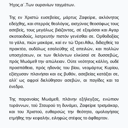
Ήχος.α΄.Των ουρανίων ταγμάτων.
Της εν Χριστώ ευσεβείας, μάρτυς Ζαφείριε, ακλόνητος
εδείχθης, και στερρός θεολόγος, αισχύνας θεοσόφως τους
ασεβείς, τους μεγάλως βιάζοντας, σέ εξομόσαι και Αγαρ
σκοτοειδούς, λατρευτήν πιστόν γενέσθαι σε. Ορθοδοξίας
το γάλα, πιών μακάριε, καί εν τώ Όρει Αθω, διδαχθείς τα
πρακτέα, ουδόλως εσαλεύθης εξ απειλών, και πολλών
υποσχέσεων, εκ των θελόντων ελκύσαί σε δυσσεβώς,
πρός Μωάμεθ την απώλειαν. Ούτε νεότητος κάλλη, ουδέ
προσπάθεια, πρός ηδονάς του βίου, νεομάρτυς Κυρίου,
εξίσχυσαν πλανήσαι και εις βυθόν, ασεβείας κατάξαι σε,
αλλ’ ως αφροί διελύθησαν ασεβών, αι παγίδες και τα
ένεδρα.
Της παρανοίας Μωάμεθ, πλάνην εξήλεγξας, ενώπιον
τυράννων, τού Σταυρού τη δυνάμει, Ζαφείριε τρισμάκαρ,
και του Χριστού, ευθαρσώς την θεότητα, ομολογήσας
ετμήθης την κεφαλήν, ειληφώς στέφος το άφθαρτον.