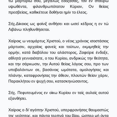
τώ μαρτυρίω σου, μεγάλως εδόξασας, τον εν σταυρώ
υψωθέντα, φιλανθρωπότατον Κύριον, Ον θείαις
πρεσβείαις, καθικέτευε δοθήναι ημίν το έλεος.
Στίχ.Δίκαιος ως φοίνιξ ανθήσει και ωσεί κέδρος η εν τώ
Λιβάνω πληθυνθήσεται.
Χαίροις ω νεομάρτυς Χριστού, ο νέοις χρόνοις ισοστάσιος
μάρτυσιν, αρχαίοις φανείς και τούτων, εκμιμηθείς την
ορμήν, κατά διαβόλου του αλάστορος, Ζαφείριε ένδοξε,
αθλητά γενναιότατε, ο του Κυρίου, ανδρικώς την θεότητα,
και την σάρκωσιν, την Αυτού θείοις λόγοις σου, προ των
υποβαλόντων σε, βασάνοις ωμότατα, ομολογήσας και
πλάνην, καταφρονήσας την άθεον, πλουτών θείαν χάριν,
Παρακλήτου εν ψυχή σου, κατασκηνώσαντος.
Στίχ. Πεφυτευμένος εν οίκω Κυρίου εν ταίς αυλαίς αυτού
εξανθήσει.
Χαίροις ο δι’ αγάπην Χριστού, υπερφρονήσας θαυμαστώς
της νεότητος, και πάντα τερπνά του βίου, ώσπερ μή όντα