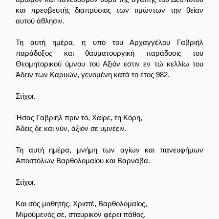
και πρεσβευτής διαπρύσιος των τιμώντων την θείαν
αυτού άθλησιν.
Τη αυτή ημέρα, η υπό του Αρχαγγέλου Γαβριήλ
παράδοξος και θαυματουργική παράδοσις του
Θεομητορικού ύμνου του Αξιόν εστιν εν τώ κελλίω του
Άδειν των Καρυών, γενομένη κατά το έτος 982.
Στίχοι.
Ήσας Γαβριήλ πριν τό, Χαίρε, τη Κόρη,
Άδεις δε και νύν, άξιόν σε υμνέειν.
Τη αυτή ημέρα, μνήμη των αγίων και πανευφήμων
Αποστόλων Βαρθολομαίου και Βαρνάβα.
Στίχοι.
Και σός μαθητής, Χριστέ, Βαρθολομαίος,
Μιμούμενός σε, σταυρικόν φέρει πάθος.