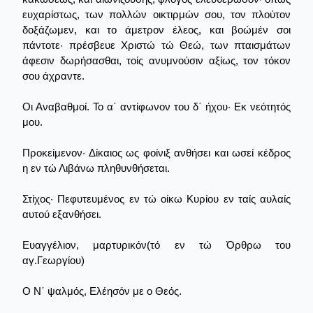
ευχαρίστως, των πολλών οικτιρμών σου, τον πλούτον
δοξάζωμεν, και το άμετρον έλεος, και βοώμέν σοι
πάντοτε· πρέσβευε Χριστώ τώ Θεώ, των πταισμάτων
άφεσιν δωρήσασθαι, τοίς ανυμνούσιν αξίως, τον τόκον
σου άχραντε.
Οι Αναβαθμοί. Το α΄ αντίφωνον του δ΄ ήχου· Εκ νεότητός
μου.
Προκείμενον· Δίκαιος ως φοίνιξ ανθήσει και ωσεί κέδρος
η εν τώ Λιβάνω πληθυνθήσεται.
Στίχος· Πεφυτευμένος εν τώ οίκω Κυρίου εν ταίς αυλαίς
αυτού εξανθήσει.
Ευαγγέλιον, μαρτυρικόν(τό εν τώ Όρθρω του
αγ.Γεωργίου)
Ο Ν΄ ψαλμός, Ελέησόν με ο Θεός.