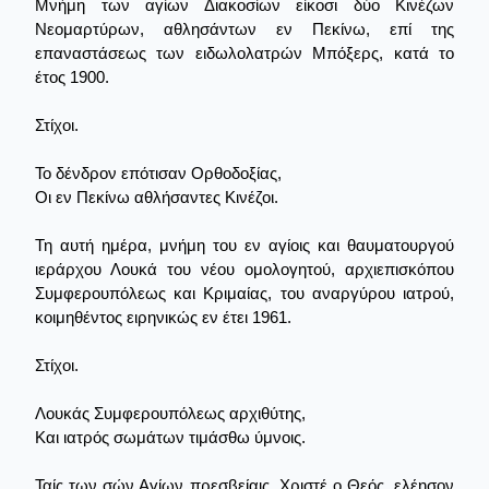
Μνήμη των αγίων Διακοσίων είκοσι δύο Κινέζων
Νεομαρτύρων, αθλησάντων εν Πεκίνω, επί της
επαναστάσεως των ειδωλολατρών Μπόξερς, κατά το
έτος 1900.
Στίχοι.
Το δένδρον επότισαν Ορθοδοξίας,
Οι εν Πεκίνω αθλήσαντες Κινέζοι.
Τη αυτή ημέρα, μνήμη του εν αγίοις και θαυματουργού
ιεράρχου Λουκά του νέου ομολογητού, αρχιεπισκόπου
Συμφερουπόλεως και Κριμαίας, του αναργύρου ιατρού,
κοιμηθέντος ειρηνικώς εν έτει 1961.
Στίχοι.
Λουκάς Συμφερουπόλεως αρχιθύτης,
Και ιατρός σωμάτων τιμάσθω ύμνοις.
Ταίς των σών Αγίων πρεσβείαις, Χριστέ ο Θεός, ελέησον