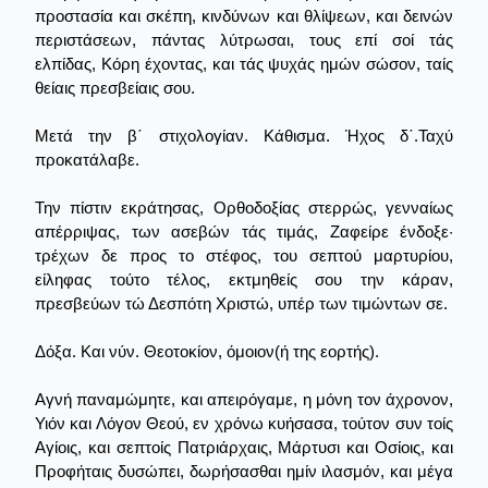
προστασία και σκέπη, κινδύνων και θλίψεων, και δεινών
περιστάσεων, πάντας λύτρωσαι, τους επί σοί τάς
ελπίδας, Κόρη έχοντας, και τάς ψυχάς ημών σώσον, ταίς
θείαις πρεσβείαις σου.
Μετά την β΄ στιχολογίαν. Κάθισμα. Ήχος δ΄.Ταχύ
προκατάλαβε.
Την πίστιν εκράτησας, Ορθοδοξίας στερρώς, γενναίως
απέρριψας, των ασεβών τάς τιμάς, Ζαφείρε ένδοξε·
τρέχων δε προς το στέφος, του σεπτού μαρτυρίου,
είληφας τούτο τέλος, εκτμηθείς σου την κάραν,
πρεσβεύων τώ Δεσπότη Χριστώ, υπέρ των τιμώντων σε.
Δόξα. Και νύν. Θεοτοκίον, όμοιον(ή της εορτής).
Αγνή παναμώμητε, και απειρόγαμε, η μόνη τον άχρονον,
Υιόν και Λόγον Θεού, εν χρόνω κυήσασα, τούτον συν τοίς
Αγίοις, και σεπτοίς Πατριάρχαις, Μάρτυσι και Οσίοις, και
Προφήταις δυσώπει, δωρήσασθαι ημίν ιλασμόν, και μέγα