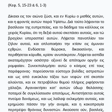
(Κεφ. 5, 15-23 & 6, 1-3)
Δίκαιοι εις τον αιώνα ζώσι, και εν Κυρίω ο μισθός αυτών,
και η φροντίς αυτών παρά Υψίστω. Διά τούτο λήψονται το
βασίλειον της ευπρεπείας, και το διάδημα του κάλλους εκ
χειρός Κυρίου, ότι τη δεξιά αυτού σκεπάσει αυτούς, και τώ
βραχίονι υπερασπιεί αυτών. Λήψεται πανοπλίαν τον
ζήλον αυτού, και οπλοποιήσει την κτίσιν εις άμυναν
εχθρών. Ενδύσεται θώρακα, δικαιοσύνην, και
περιθήσεται κόρυθα, κρίσιν ανυπόκριτον. Λήψεται ασπίδα
ακαταμάχητον οσιότητα· οξυνεί δε απότομον οργήν εις
ρομφαίαν. Συνεκπολεμήσει αυτώ ο κόσμος επί τους
παράφρονας· πορεύσονται εύστοχοι βολίδες αστραπών
και ως από ευκύκλου τόξου των νεφών επί σκοπόν
αλούνται, και εκ πετροβόλου θυμού πλήρεις ριφήσονται
χάλαζαι. Αγανακτήσει κατ’ αυτών ύδωρ θαλάσσης·
ποταμοί δε συγκλύσουσιν αποτόμως. Αντιστήσεται αυτοίς
πνεύμα δυνάμεως, και ως λαίλαψ εκλικμήσει αυτούς, και
ερημώσει πάσαν την γήν ανομία, και η κακοπραγία
περιτρέψει θρόνους δυναστών. Ακούσατε ούν, βασιλείς,