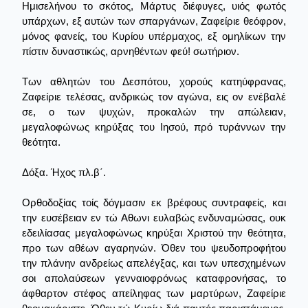
Ημισελήνου το σκότος, Μάρτυς διέφυγες, υιός φωτός
υπάρχων, εξ αυτών των σπαργάνων, Ζαφείριε θεόφρον,
μόνος φανείς, του Κυρίου υπέρμαχος, εξ ομηλίκων την
πίστιν δυναστικώς, αρνηθέντων φεύ! σωτήριον.
Των αθλητών του Δεσπότου, χορούς κατηύφρανας,
Ζαφείριε τελέσας, ανδρικώς τον αγώνα, εις ον ενέβαλέ
σε, ο των ψυχών, προκαλών την απώλειαν,
μεγαλοφώνως κηρύξας του Ιησού, πρό τυράννων την
θεότητα.
Δόξα. Ήχος πλ.β΄.
Ορθοδοξίας τοίς δόγμασιν εκ βρέφους συντραφείς, και
την ευσέβειαν εν τώ Αθωνι ευλαβώς ενδυναμώσας, ουκ
εδειλίασας μεγαλοφώνως κηρύξαι Χριστού την θεότητα,
προ των αθέων αγαρηνών. Όθεν του ψευδοπροφήτου
την πλάνην ανδρείως απελέγξας, και των υπεσχημένων
σοι απολαύσεων γενναιοφρόνως καταφρονήσας, το
άφθαρτον στέφος απείληφας των μαρτύρων, Ζαφείριε