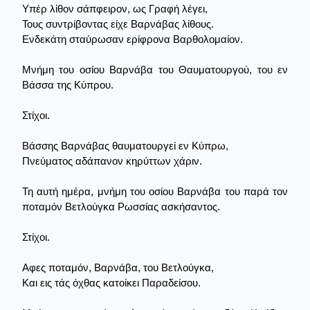
Υπέρ λίθον σάπφειρον, ως Γραφή λέγει,
Τους συντρίβοντας είχε Βαρνάβας λίθους.
Ενδεκάτη σταύρωσαν ερίφρονα Βαρθολομαίον.
Μνήμη του οσίου Βαρνάβα του Θαυματουργού, του εν
Βάσσα της Κύπρου.
Στίχοι.
Βάσσης Βαρνάβας θαυματουργεί εν Κύπρω,
Πνεύματος αδάπανον κηρύττων χάριν.
Τη αυτή ημέρα, μνήμη του οσίου Βαρνάβα του παρά τον
ποταμόν Βετλούγκα Ρωσσίας ασκήσαντος.
Στίχοι.
Αφες ποταμόν, Βαρνάβα, του Βετλούγκα,
Και εις τάς όχθας κατοίκει Παραδείσου.