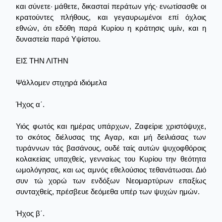
και σύνετε· μάθετε, δικασταί περάτων γής· ενωτίσασθε οι
κρατούντες πλήθους, και γεγαυρωμένοι επί όχλοις
εθνών, ότι εδόθη παρά Κυρίου η κράτησις υμίν, και η
δυναστεία παρά Υψίστου.
ΕΙΣ ΤΗΝ ΛΙΤΗΝ
Ψάλλομεν στιχηρά ιδιόμελα
Ήχος α΄.
Υιός φωτός και ημέρας υπάρχων, Ζαφείριε χριστόψυχε,
το σκότος διέλυσας της Αγαρ, και μή δειλιάσας των
τυράννων τάς βασάνους, ουδέ ταίς αυτών ψυχοφθόροις
κολακείαις υπαχθείς, γενναίως του Κυρίου την θεότητα
ωμολόγησας, και ως αμνός εθελούσιος τεθανάτωσαι. Διό
συν τώ χορώ των ενδόξων Νεομαρτύρων επαξίως
συνταχθείς, πρέσβευε δεόμεθα υπέρ των ψυχών ημών.
Ήχος β΄.