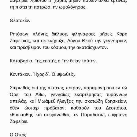
Ζαφείριε, Χριστού τη χάριτι, μηδέν παθών αλλά έμεινας,
τη πίστει τη πατρώα, ην ωμολόγησας.
Θεοτοκίον
Ρητόρων πλάνης διέλυσε, φληνάφους ρήσεις Κόρη
Ζαφείριος, και σε εκήρυξε, Λόγου Θεού την γεννήτριαν,
και πρέσβειραν του κόσμου, την ακαταίσχυντον.
Καταβασία. Της εορτής ή Την θείαν ταύτην.
Κοντάκιον. Ήχος δ΄. Ο υψωθείς.
Στερωθείς επί της πίστεως πέτραν, παραμονή σου εν τώ
Όρει του Αθω, γενναίως εκαρτέρησας τυράννων
απειλάς, καί Μωάμεθ ήλεγξας την σκοτώδη θρησκείαν,
όθεν ώσπερ πρόβατον, καθαρόν του Δεσπότου,
εθυσιάσθης και στεφανωθείς, εν Παραδείσω, ευφραίνη
Ζαφείριε.
Ο Οίκος