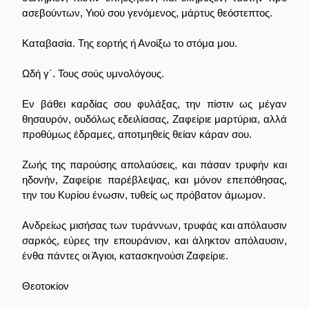
ασεβούντων, Υιού σου γενόμενος, μάρτυς θεόστεπτος.
Καταβασία. Της εορτής ή Ανοίξω το στόμα μου.
Ωδή γ΄. Τους σούς υμνολόγους.
Εν βάθει καρδίας σου φυλάξας, την πίστιν ως μέγαν
θησαυρόν, ουδόλως εδειλίασας, Ζαφείριε μαρτύρια, αλλά
προθύμως έδραμες, αποτμηθείς θείαν κάραν σου.
Ζωής της παρούσης απολαύσεις, και πάσαν τρυφήν και
ηδονήν, Ζαφείριε παρέβλεψας, και μόνον επεπόθησας,
την του Κυρίου ένωσιν, τυθείς ως πρόβατον άμωμον.
Ανδρείως μισήσας των τυράννων, τρυφάς και απόλαυσιν
σαρκός, εύρες την επουράνιον, και άληκτον απόλαυσιν,
ένθα πάντες οι Άγιοι, κατασκηνούσι Ζαφείριε.
Θεοτοκίον