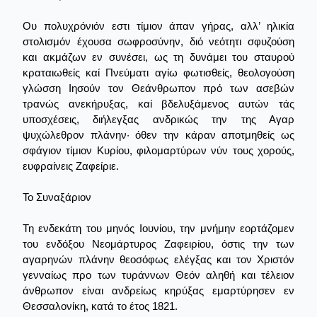
Ου πολυχρόνιόν εστι τίμιον άπαν γήρας, αλλ’ ηλικία
στολισμόν έχουσα σωφροσύνην, διό νεότητι σφυζούση
και ακμάζων εν συνέσει, ως τη δυνάμει του σταυρού
κραταιωθείς καί Πνεύματι αγίω φωτισθείς, θεολογούση
γλώσση Ιησούν τον Θεάνθρωπον πρό των ασεβών
τρανώς ανεκήρυξας, καί βδελυξάμενος αυτών τάς
υποσχέσεις, διήλεγξας ανδρικώς την της Αγαρ
ψυχώλεθρον πλάνην· όθεν την κάραν αποτμηθείς ως
σφάγιον τίμιον Κυρίου, φιλομαρτύρων νύν τους χορούς,
ευφραίνεις Ζαφείριε.
Το Συναξάριον
Τη ενδεκάτη του μηνός Ιουνίου, την μνήμην εορτάζομεν
του ενδόξου Νεομάρτυρος Ζαφειρίου, όστις την των
αγαρηνών πλάνην θεοσόφως ελέγξας και τον Χριστόν
γενναίως προ των τυράννων Θεόν αληθή και τέλειον
άνθρωπον είναι ανδρείως κηρύξας εμαρτύρησεν εν
Θεσσαλονίκη, κατά το έτος 1821.