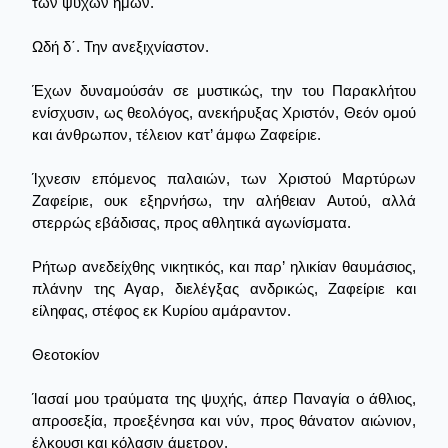
των ψυχών ημών.
Ωδή δ΄. Την ανεξιχνίαστον.
Έχων δυναμούσάν σε μυστικώς, την του Παρακλήτου
ενίσχυσιν, ως θεολόγος, ανεκήρυξας Χριστόν, Θεόν ομού
και άνθρωπον, τέλειον κατ’ άμφω Ζαφείριε.
Ίχνεσιν επόμενος παλαιών, των Χριστού Μαρτύρων
Ζαφείριε, ουκ εξηρνήσω, την αλήθειαν Αυτού, αλλά
στερρώς εβάδισας, προς αθλητικά αγωνίσματα.
Ρήτωρ ανεδείχθης νικητικός, και παρ’ ηλικίαν θαυμάσιος,
πλάνην της Αγαρ, διελέγξας ανδρικώς, Ζαφείριε και
είληφας, στέφος εκ Κυρίου αμάραντον.
Θεοτοκίον
Ίασαί μου τραύματα της ψυχής, άπερ Παναγία ο άθλιος,
απροσεξία, προεξένησα και νύν, προς θάνατον αιώνιον,
έλκουσι και κόλασιν άμετρον.