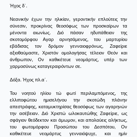
Ήχος δ΄.
Νεανικήν έχων την ηλικίαν, γεροντικήν επλούτεις την
σύνεσιν, προκρίνας θεοσόφως των προσκαίρων τα
μένοντα αιωνίως. Διό πάσαν ηδυπάθειαν της
σκοτομόρφου Αγαρ αρνησάμενος, του μαρτυρίου
εβάδισας τον δρόμον γενναιοφρόνως, Ζαφείριε
αξιοθαύμαστε, Χριστόν ομολογήσας τέλειον Θεόν και
άνθρωπον, Ον καθικέτευε νεομάρτυς, υπέρ των
χαρμοσύνως καταγεραιρόντων σε.
Δόξα. Ήχος πλ.α΄.
Του νοητού ηλίου τώ φωτί περιλαμπόμενος, της
ελλιποφώτου ημισελήνου την σκοτώδη πλάνην
απεστράφης, καταμυκτηρίσας θεοσόφως των αγαρηνών
την ασέβειαν. Διό Χριστώ ωλοκαυτώθης Ζαφείριε, ως
σφάγιον θεόδεκτον και άμωμον, και απολαύεις αλήκτως,
του φωτομόρφου Προσώπου του Δεσπότου, Ον
καθικέτευε νεομάρτυς γενναιόψυχε, και ημίν