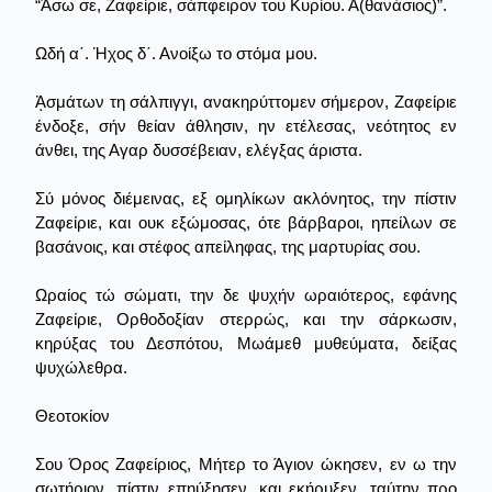
“Άσω σε, Ζαφείριε, σάπφειρον του Κυρίου. Α(θανάσιος)”.
Ωδή α΄. Ήχος δ΄. Ανοίξω το στόμα μου.
ᾈσμάτων τη σάλπιγγι, ανακηρύττομεν σήμερον, Ζαφείριε
ένδοξε, σήν θείαν άθλησιν, ην ετέλεσας, νεότητος εν
άνθει, της Αγαρ δυσσέβειαν, ελέγξας άριστα.
Σύ μόνος διέμεινας, εξ ομηλίκων ακλόνητος, την πίστιν
Ζαφείριε, και ουκ εξώμοσας, ότε βάρβαροι, ηπείλων σε
βασάνοις, και στέφος απείληφας, της μαρτυρίας σου.
Ωραίος τώ σώματι, την δε ψυχήν ωραιότερος, εφάνης
Ζαφείριε, Ορθοδοξίαν στερρώς, και την σάρκωσιν,
κηρύξας του Δεσπότου, Μωάμεθ μυθεύματα, δείξας
ψυχώλεθρα.
Θεοτοκίον
Σου Όρος Ζαφείριος, Μήτερ το Άγιον ώκησεν, εν ω την
σωτήριον, πίστιν επηύξησεν, και εκήρυξεν, ταύτην προ