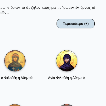
πρώην ὁσίων τὸ ἀρίζηλον καύχημα τιμήσωμεν ἐν ὕμνοις οἱ
ρῶν...
Περισσότερα (+)
ία Φιλοθέη η Αθηναία
Αγία Φιλοθέη η Αθηναία