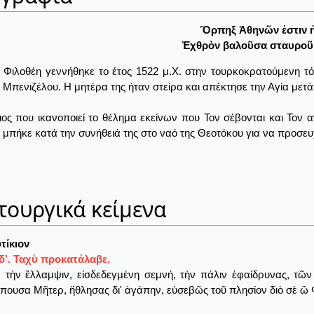
Ὅρπηξ Ἀθηνῶν ἐστιν ἡ
Ἐχθρὸν βαλοῦσα σταυροῦ 
 Φιλοθέη γεννήθηκε το έτος 1522 μ.Χ. στην τουρκοκρατούμενη τό
 Μπενιζέλου. Η μητέρα της ήταν στείρα και απέκτησε την Αγία μετ
ος που ικανοποιεί το θέλημα εκείνων που Τον σέβονται και Τον 
 μπήκε κατά την συνήθειά της στο ναό της Θεοτόκου για να προσευχ
τουργικά κείμενα
τίκιον
δ’. Ταχὺ προκατάλαβε.
τὴν ἔλλαμψιν, εἰσδεδεγμένη σεμνή, τὴν πάλιν ἐφαίδρυνας, τῶν Ἀ
πουσα Μῆτερ, ἤθλησας δι' ἀγάπην, εὐσεβῶς τοῦ πλησίον διὸ σὲ ὢ 