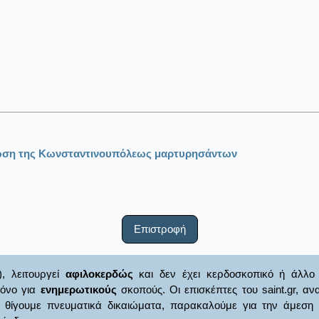
λωση της Κωνσταντινουπόλεως μαρτυρησάντων
Επιστροφή
), λειτουργεί
αφιλοκερδώς
και δεν έχει κερδοσκοπικό ή άλλο 
μόνο για
ενημερωτικούς
σκοπούς. Οι επισκέπτες του saint.gr, α
γουμε πνευματικά δικαιώματα, παρακαλούμε για την άμεση ενημ