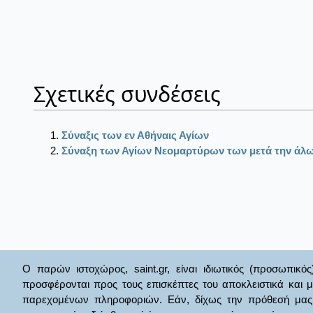
Σχετικές συνδέσεις
Σύναξις των εν Αθήναις Αγίων
Σύναξη των Αγίων Νεομαρτύρων των μετά την ά
Ο παρών ιστοχώρος, saint.gr, είναι ιδιωτικός (προσωπικός
προσφέρονται προς τους επισκέπτες του αποκλειστικά και 
παρεχομένων πληροφοριών. Εάν, δίχως την πρόθεσή μας θί