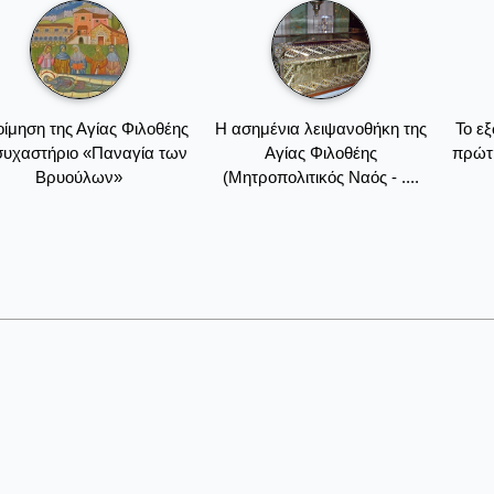
οίμηση της Αγίας Φιλοθέης
Η ασημένια λειψανοθήκη της
Το ε
συχαστήριο «Παναγία των
Αγίας Φιλοθέης
πρώτη
Βρυούλων»
(Μητροπολιτικός Ναός - ....