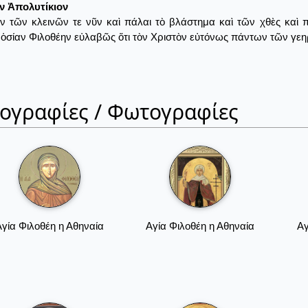
ν Ἀπολυτίκιον
 τῶν κλεινῶν τε νῦν καὶ πάλαι τὸ βλάστημα καὶ τῶν χθὲς καὶ 
, ὁσίαν Φιλοθέην εὐλαβῶς ὅτι τὸν Χριστὸν εὐτόνως πάντων τῶν γεη
ιογραφίες / Φωτογραφίες
γία Φιλοθέη η Αθηναία
Αγία Φιλοθέη η Αθηναία
Αγ