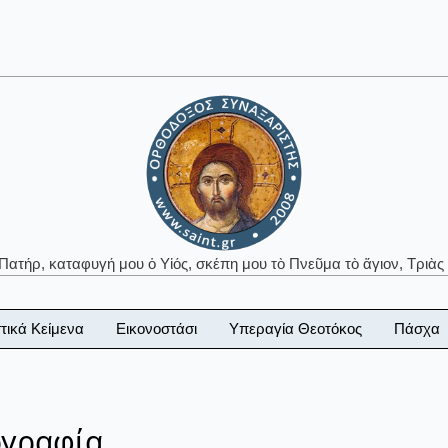
 Πατήρ, καταφυγή μου ὁ Υἱός, σκέπη μου τὸ Πνεῦμα τὸ ἅγιον, Τριὰς 
τικά Κείμενα
Εικονοστάσι
Υπεραγία Θεοτόκος
Πάσχα
ογραφία