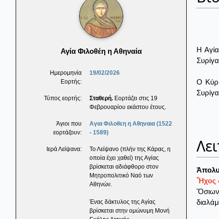
Η Αγία
Αγία Φιλοθέη η Αθηναία
Συρίγα
Ημερομηνία
19/02/2026
Ο Κύρι
Εορτής:
Συρίγα
Τύπος εορτής:
Σταθερή.
Εορτάζει στις 19
Φεβρουαρίου εκάστου έτους.
Άγιοι που
Αγια Φιλοθεη η Αθηναια (1522
εορτάζουν:
- 1589)
Λει
Ιερά Λείψανα:
Το Λείψανο (πλήν της Κάρας, η
οποία έχει χαθεί) της Αγίας
βρίσκεται αδιάφθορο στον
Ἀπολυ
Μητροπολιτικό Ναό των
Ἦχος 
Αθηνών.
Ὅσιων 
διαλάμ
Ένας δάκτυλος της Αγίας
βρίσκεται στην ομώνυμη Μονή