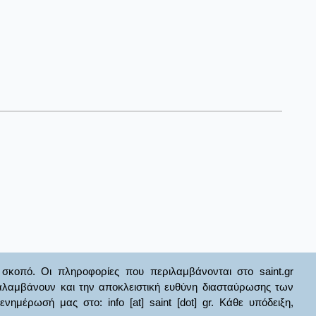
σκοπό. Οι πληροφορίες που περιλαμβάνονται στο saint.gr
ναλαμβάνουν και την αποκλειστική ευθύνη διασταύρωσης των
έρωσή μας στο: info [at] saint [dot] gr. Κάθε υπόδειξη,