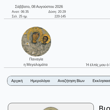
Σάββατο, 08 Αυγούστου 2026
Ανατ: 06:35
Δύση: 20:29
Σελ. 25 ημ.
220-145
Παναγία
η Μεγαλομάτα
Ἡ ἐλπίς μου ὁ
Αρχική
Ημερολόγιο
Αναζήτηση Βίων
Εκκλησιασ
Βι