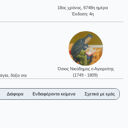
18ος χρόνος, 6748η ημέρα
Έκδοση: 4η
Όσιος Νικόδημος ο Αγιορείτης
(1749 - 1809)
ἁγία, δόξα σοι
Διάφορα
Ενδιαφέροντα κείμενα
Σχετικά με εμάς