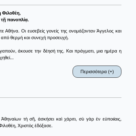
 Φιλοθέη,
τῇ πανοπλίᾳ.
τε Αθήνα. Οι ευσεβείς γονείς της ονομάζονταν Άγγελος και
ά από θερμή και συνεχή προσευχή.
αγαπούν, άκουσε την δέησή της. Και πράγματι, μια ημέρα η
ηθεί...
Περισσότερα (+)
θηναίων τὴ σῆ, ἀσκήσει καὶ χάριτι, σὺ γὰρ ἐν εὐποιίαις,
Φιλοθέη, Χριστὸς ἐδόξασε.