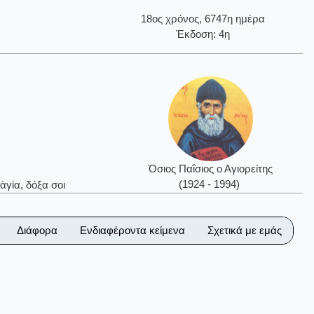
18ος χρόνος, 6747η ημέρα
Έκδοση: 4η
Όσιος Παΐσιος ο Αγιορείτης
(1924 - 1994)
ἁγία, δόξα σοι
Διάφορα
Ενδιαφέροντα κείμενα
Σχετικά με εμάς