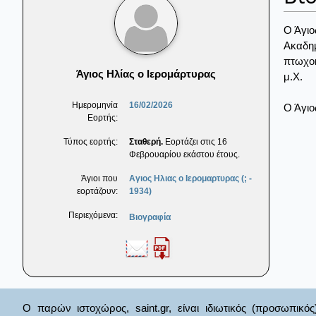
Ο Άγιο
Ακαδημ
πτωχοκ
Άγιος Ηλίας ο Ιερομάρτυρας
μ.Χ.
Ημερομηνία
16/02/2026
Ο Άγιο
Εορτής:
Τύπος εορτής:
Σταθερή.
Εορτάζει στις 16
Φεβρουαρίου εκάστου έτους.
Άγιοι που
Αγιος Ηλιας ο Ιερομαρτυρας (; -
εορτάζουν:
1934)
Περιεχόμενα:
Βιογραφία
Ο παρών ιστοχώρος, saint.gr, είναι ιδιωτικός (προσωπικός