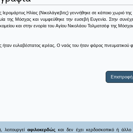
ς Ιερομάρτυς Ηλίας (Νικολάγιεβιτς) γεννήθηκε σε κάποιο χωριό τη
ία της Μόσχας και νυμφεύθηκε την ευσεβή Ευγενία. Στην συνέχει
ομείου και στην ενορία του Αγίου Νικολάου Τολματσέφ της Μόσχα
ς ήταν ευλαβέστατος ιερέας. Ο ναός του ήταν φάρος πνευματικού φω
Επιστροφή
), λειτουργεί
αφιλοκερδώς
και δεν έχει κερδοσκοπικό ή άλλο 