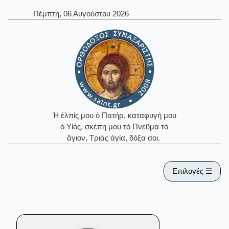
Πέμπτη, 06 Αυγούστου 2026
Ἡ ἐλπίς μου ὁ Πατήρ, καταφυγή μου
ὁ Υἱός, σκέπη μου τὸ Πνεῦμα τὸ
ἅγιον, Τριὰς ἁγία, δόξα σοι.
Επιλογές ☰