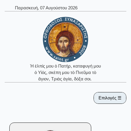
Παρασκευή, 07 Αυγούστου 2026
Ἡ ἐλπίς μου ὁ Πατήρ, καταφυγή μου
ὁ Υἱός, σκέπη μου τὸ Πνεῦμα τὸ
ἅγιον, Τριὰς ἁγία, δόξα σοι.
Επιλογές ☰