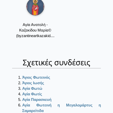
Αγία Ανατολή -
Καζακίδου Μαρία©
(byzantineartkazakid....
Σχετικές συνδέσεις
Άγιος Φωτεινός
Άγιος Ιωσής
Αγία Φωτώ
Αγία Φωτίς
Αγία Παρασκευή
Αγία Φωτεινή η Μεγαλομάρτυς η
Σαμαρείτιδα