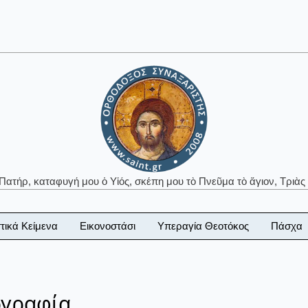
 Πατήρ, καταφυγή μου ὁ Υἱός, σκέπη μου τὸ Πνεῦμα τὸ ἅγιον, Τριὰς 
τικά Κείμενα
Εικονοστάσι
Υπεραγία Θεοτόκος
Πάσχα
ογραφία