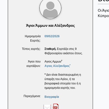
Οι Άγι
Κύπρου
Άγιοι Άμμων και Αλέξανδρος
Ημερομηνία
09/02/2026
Εορτής:
Τύπος εορτής:
Σταθερή.
Εορτάζει στις 9
Φεβρουαρίου εκάστου έτους.
*
Άγιοι που
Αγιος Αμμων
*
εορτάζουν:
Αγιος Αλεξανδρος
*
Δεν είναι διασταυρωμένη η
ύπαρξη του Αγίου, ή τα
βιογραφικά στοιχεία του ή η
ημερομηνία εορτής του.
Περιεχόμενα:
Βιογραφία