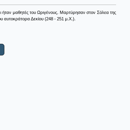
ι ήταν μαθητές του Ωριγένους. Μαρτύρησαν στον Σόλεα της
υ αυτοκράτορα Δεκίου (248 - 251 μ.Χ.).