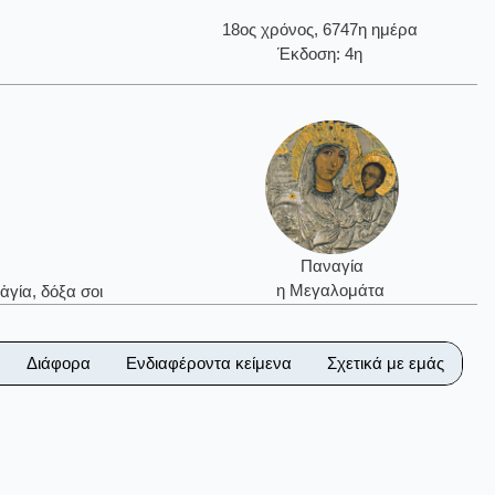
18ος χρόνος, 6747η ημέρα
Έκδοση: 4η
Παναγία
η Μεγαλομάτα
ἁγία, δόξα σοι
Διάφορα
Ενδιαφέροντα κείμενα
Σχετικά με εμάς