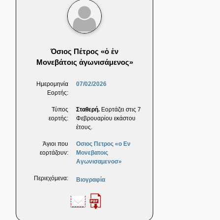
Όσιος Πέτρος «ὁ ἐν
Μονεβάτοις ἀγωνισάμενος»
Ημερομηνία
07/02/2026
Εορτής:
Τύπος
Σταθερή.
Εορτάζει στις 7
εορτής:
Φεβρουαρίου εκάστου
έτους.
Άγιοι που
Οσιος Πετρος «ο Εν
εορτάζουν:
Μονεβατοις
Αγωνισαμενοσ»
Περιεχόμενα:
Βιογραφία