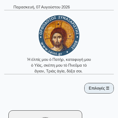
Παρασκευή, 07 Αυγούστου 2026
Ἡ ἐλπίς μου ὁ Πατήρ, καταφυγή μου
ὁ Υἱός, σκέπη μου τὸ Πνεῦμα τὸ
ἅγιον, Τριὰς ἁγία, δόξα σοι.
Επιλογές ☰