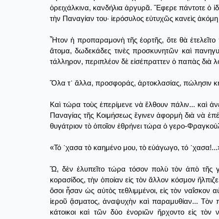
ὀρειχάλκινα, κανδήλια ἀργυρᾶ. Ἔφερε πάντοτε ὁ ἰδι
τὴν Παναγίαν του· ἱερόσυλος εὐτυχῶς κανεὶς ἀκόμη 
Ἦτον ἡ προπαραμονὴ τῆς ἑορτῆς, ὅτε θὰ ἐτελεῖτο 
ἄτομα, δωδεκάδες τινὲς προσκυνητῶν καὶ πανηγυ
τάλληρον, περιπλέον δὲ εἰσέπραττεν ὁ παπὰς διὰ λ
Ὅλα τ᾿ ἄλλα, προσφοράς, ἀρτοκλασίας, πώλησιν κηρ
Καὶ τώρα τοὺς ἐπερίμενε νὰ ἔλθουν πάλιν... καὶ ἀ
Παναγίας τῆς Κοιμήσεως ἔγινεν ἀφορμὴ διὰ νὰ ἐπέλ
θυγάτριον τὸ ὁποῖον ἐθρήνει τώρα ὁ γερο-Φραγκούλ
«Τό ᾽χασα τὸ καημένο μου, τὸ εὐάγωγο, τό ᾽χασα!...
Ὤ, δὲν ἐλυπεῖτο τώρα τόσον πολὺ τὸν ἀπὸ τῆς 
κορασίδος, τὴν ὁποίαν εἰς τὸν ἄλλον κόσμον ἤλπιζε 
ὅσοι ἦσαν ὡς αὐτὸς τεθλιμμένοι, εἰς τὸν ναΐσκον 
ἱεροῦ ᾄσματος, ἀναψυχὴν καὶ παραμυθίαν... Τὸν π
κάτοικοι καὶ τῶν δύο ἐνοριῶν ἤρχοντο εἰς τὸν