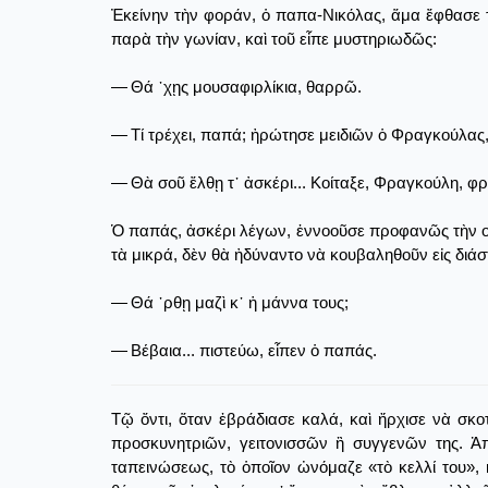
Ἐκείνην τὴν φοράν, ὁ παπα-Νικόλας, ἅμα ἔφθασε 
παρὰ τὴν γωνίαν, καὶ τοῦ εἶπε μυστηριωδῶς:
― Θά ᾽χῃς μουσαφιρλίκια, θαρρῶ.
― Τί τρέχει, παπά; ἠρώτησε μειδιῶν ὁ Φραγκούλας,
― Θὰ σοῦ ἔλθῃ τ᾿ ἀσκέρι... Κοίταξε, Φραγκούλη, φρ
Ὁ παπάς, ἀσκέρι λέγων, ἐννοοῦσε προφανῶς τὴν ο
τὰ μικρά, δὲν θὰ ἠδύναντο νὰ κουβαληθοῦν εἰς δι
― Θά ᾽ρθῃ μαζὶ κ᾿ ἡ μάννα τους;
― Βέβαια... πιστεύω, εἶπεν ὁ παπάς.
Τῷ ὄντι, ὅταν ἐβράδιασε καλά, καὶ ἤρχισε νὰ σκοτ
προσκυνητριῶν, γειτονισσῶν ἢ συγγενῶν της. Ἀπὸ
ταπεινώσεως, τὸ ὁποῖον ὠνόμαζε «τὸ κελλί του»,