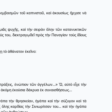
 ρεμβασμῶν τοῦ καπνιστοῦ, καὶ ἀκουσίως ἤρχισε νὰ
ιᾶς ψυχῆς, καὶ τὴν σειρὰν ὅλην τῶν κατανυκτικῶν
ς του, διεκτραγῳδεῖ πρὸς τὴν Παναγίαν τοὺς ἰδίους
ῃ τὸ ἀθάνατον ἐκεῖνο:
 πράξεις, ἐνώπιον τῶν ἀγγέλων...» Ὤ, αὐτὸ εἶχε τὴν
 ἀκόμη ἑκούσια δάκρυα ἐκ συναισθήσεως...
γάπα τὴν θρησκείαν, ἠγάπα καὶ τὴν σύζυγον καὶ τὰ
ξ ὅλης καρδίας τὴν Σινιωρίτσαν του... καὶ τὴν ἠγάπα
ιαι τῶν ἀνθρώπων.