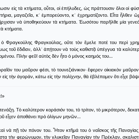
ωσιν εἰς τὰ κτήματα, οὗτοι, οἱ ἐπήλυδες, ὡς πράττουσιν ὅλοι οἱ φύ
ήρια, μαγαζεῖα, κ᾿ ἐμπορεύοντο, κ᾿ ἐχρηματίζοντο. Εἶτα ἦλθεν ὥρ
ἤρχισαν νὰ ὑποθηκεύουν τὰ κτήματα. Ἑωσότου παρῆλθε μία γενεά, 
τὰ κτήματα.
 ὁ Φραγκούλης Φραγκούλας, οὔτε τὸν ἔμελε ποτέ του περὶ χρημ
θύμως τοῦ ἔδιδαν, ἀλλ᾿ ἀπῄτουν νὰ τοὺς καθιστᾷ ὑπέγγυα τὰ καλύτε
ομένου. Πλὴν φεῦ! αὐτὸς δὲν ἦτο ὁ μόνος καημός του...
ῖόν του μαῦρον φέσι, τὸ τουνεζιάνικον· ἔφερεν οἰκιακὸν μαῦρον
 εἰς τὴν ἀγοράν, κάτω εἰς τὴν πολίχνην, θὰ ἐβλέπομεν ὅτι εἶχε βάψ
α!»
ενάξῃ. Τὸ καλύτερον κοράσιόν του, τὸ τρίτον, τὸ μικρότερον, δεκα
οῦ εἶχεν ἀποθάνει πρὸ ὀλίγων μηνῶν...
 καὶ νὰ πῇ τὸν πόνον του. Ἦτον κτῆμά του ὁ ναΐσκος τῆς Παναγίας
άλιστα τὴν φερώνυμον, τὴν γλυκεῖαν Παναγίαν τὴν Πρέκλαν, σκαλι