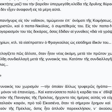
οκτήτης μαζί του τὴν βαρεῖαν ὑπερμεγέθη κλεῖδα τῆς δρυΐνης θύρας
δὲν εἶχεν ἀναφανῆ εἰς τὰ μέρη αὐτά.
πανήγυρις εἰς τὸν ναΐσκον, τιμώμενον ἐπ᾿ ὀνόματι τῆς Κοιμήσεως.
ριστῶν, καὶ ὁ παπα-Νικόλας, ὁ συμπέθερός του. Εἰς τὸν παπα-Ν
ογαριασμόν του τὰς δεκάρας, ὅσας ἔδιδαν αἱ γυναῖκες «διὰ νὰ γρά
ίων, κτλ. τὰ εἰσέπραττεν ὁ Φραγκούλας ὡς εἰσόδημα ἰδικόν του...
νελογίζετο πῶς ἄλλοτε, ὅταν ἦτον νέος ἀκόμη, μετὰ τὸν πρῶτον χ
θῃ συνδιαλλαγὴ μετὰ τῆς γυναικός του. Κατόπιν τῆς συνδιαλλαγῆς 
ας...
»
γυναικός του χωρισμόν ―τὴν ὁποίαν ἄλλως τρυφερῶς ἠγάπα― 
μόνον νὰ ἐπανεύρῃ... Καὶ κατενύσσετο πολὺ ἡ καρδία του κ᾿ ἐθλίβετ
αὐτὸν τῆς Παναγίας τῆς Πρέκλας, ἤρχοντο τὰς ἡμέρας αὐτὰς νὰ εὕρ
αλαιὸν καιρόν, πρὸ τοῦ Εἰκοσιένα, ὅταν τὸ σήμερον ἔρημον καὶ 
 ναὸν τῆς Πρέκλας, ὅστις ἦτο ἁπλοῦν παρεκκλήσιον, ν᾿ ἀκούσ