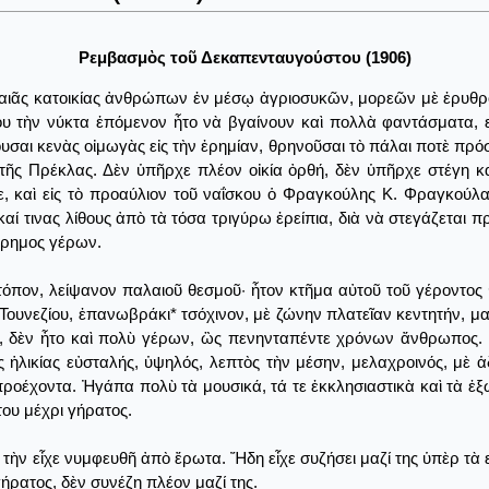
Ρεμβασμὸς τοῦ Δεκαπενταυγούστου (1906)
αλαιᾶς κατοικίας ἀνθρώπων ἐν μέσῳ ἀγριοσυκῶν, μορεῶν μὲ ἐρυθρ
ου τὴν νύκτα ἑπόμενον ἦτο νὰ βγαίνουν καὶ πολλὰ φαντάσματα,
σαι κενὰς οἰμωγὰς εἰς τὴν ἐρημίαν, θρηνοῦσαι τὸ πάλαι ποτὲ πρ
ῆς Πρέκλας. Δὲν ὑπῆρχε πλέον οἰκία ὀρθή, δὲν ὑπῆρχε στέγη καὶ
 καὶ εἰς τὸ προαύλιον τοῦ ναΐσκου ὁ Φραγκούλης Κ. Φραγκούλας
καί τινας λίθους ἀπὸ τὰ τόσα τριγύρω ἐρείπια, διὰ νὰ στεγάζεται π
λέρημος γέρων.
ν τόπον, λείψανον παλαιοῦ θεσμοῦ· ἦτον κτῆμα αὐτοῦ τοῦ γέροντο
Τουνεζίου, ἐπανωβράκι* τσόχινον, μὲ ζώνην πλατεῖαν κεντητήν, μ
ν, δὲν ἦτο καὶ πολὺ γέρων, ὣς πενηνταπέντε χρόνων ἄνθρωπος. 
ς ἡλικίας εὐσταλής, ὑψηλός, λεπτὸς τὴν μέσην, μελαχροινός, μὲ
ροέχοντα. Ἠγάπα πολὺ τὰ μουσικά, τά τε ἐκκλησιαστικὰ καὶ τὰ ἐξ
του μέχρι γήρατος.
τὴν εἶχε νυμφευθῆ ἀπὸ ἔρωτα. Ἤδη εἶχε συζήσει μαζί της ὑπὲρ τὰ εἴ
γήρατος, δὲν συνέζη πλέον μαζί της.