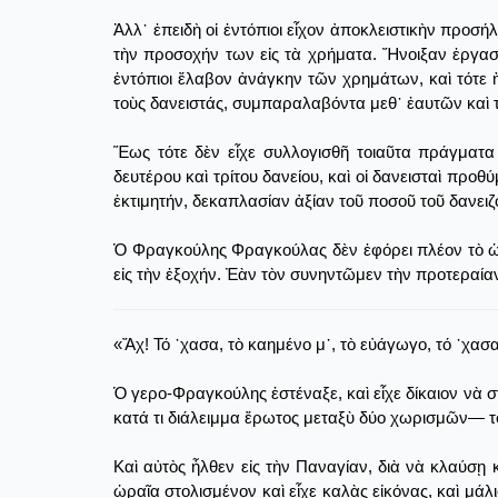
Ἀλλ᾿ ἐπειδὴ οἱ ἐντόπιοι εἶχον ἀποκλειστικὴν προσήλ
τὴν προσοχήν των εἰς τὰ χρήματα. Ἤνοιξαν ἐργαστ
ἐντόπιοι ἔλαβον ἀνάγκην τῶν χρημάτων, καὶ τότε 
τοὺς δανειστάς, συμπαραλαβόντα μεθ᾿ ἑαυτῶν καὶ 
Ἕως τότε δὲν εἶχε συλλογισθῆ τοιαῦτα πράγματα
δευτέρου καὶ τρίτου δανείου, καὶ οἱ δανεισταὶ προ
ἐκτιμητήν, δεκαπλασίαν ἀξίαν τοῦ ποσοῦ τοῦ δανειζ
Ὁ Φραγκούλης Φραγκούλας δὲν ἐφόρει πλέον τὸ ὡρα
εἰς τὴν ἐξοχήν. Ἐὰν τὸν συνηντῶμεν τὴν προτεραίαν
«Ἄχ! Τό ᾽χασα, τὸ καημένο μ᾿, τὸ εὐάγωγο, τό ᾽χασ
Ὁ γερο-Φραγκούλης ἐστέναξε, καὶ εἶχε δίκαιον νὰ στ
κατά τι διάλειμμα ἔρωτος μεταξὺ δύο χωρισμῶν― τ
Καὶ αὐτὸς ἦλθεν εἰς τὴν Παναγίαν, διὰ νὰ κλαύσῃ
ὡραῖα στολισμένον καὶ εἶχε καλὰς εἰκόνας, καὶ μ