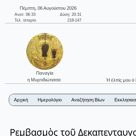
Πέμπτη, 06 Αυγούστου 2026
Ανατ: 06:33
Δύση: 20:31
Τελ. τέταρτο
218-147
Παναγία
η Μυρτιδιώτισσα
Ἡ ἐλπίς μου ὁ
Αρχική
Ημερολόγιο
Αναζήτηση Βίων
Εκκλησιασ
Ρεμβασμὸς τοῦ Δεκαπενταυγο