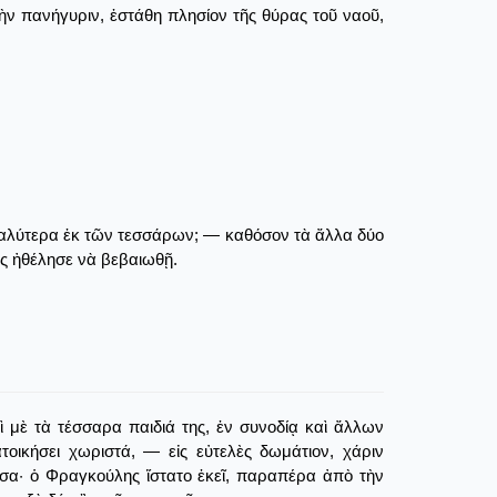
ν πανήγυριν, ἐστάθη πλησίον τῆς θύρας τοῦ ναοῦ,
γαλύτερα ἐκ τῶν τεσσάρων; ― καθόσον τὰ ἄλλα δύο
ς ἠθέλησε νὰ βεβαιωθῇ.
αὶ μὲ τὰ τέσσαρα παιδιά της, ἐν συνοδίᾳ καὶ ἄλλων
τοικήσει χωριστά, ― εἰς εὐτελὲς δωμάτιον, χάριν
υσα· ὁ Φραγκούλης ἵστατο ἐκεῖ, παραπέρα ἀπὸ τὴν