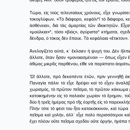
Τώρα, εἰς τοὺς τελευταίους χρόνους, εἶχε γνωρίσε
τοκογλύφων. «Τὸ διάφορο, κεφάλι*! τὸ διάφορο, κ
ἀσθένειαν, διὰ τὰς ἁμαρτίας τῶν ἰδιοκτητῶν. Εἶχα
«μούλκια»*, τόσο «βιός», ἀγύριστα* κτήματα, σχε
δένδρα, ὁ τόκος δὲν ἔπαυε. Τὰ κεφάλαια «ἔτικτον». 
Ἀνελογίζετο αὐτά, κ᾿ ἔκλαιεν ἡ ψυχή του. Δὲν ἤλπ
ἄλλοτε, ὅταν ἦσαν «μονοιασμένοι» ― ὅπως εἶχεν ἔ
ἀθῴας μικρᾶς παρθένου, εἴθε νὰ παρίστατο ἀοράτω
Ὤ! ἄλλοτε, πρὸ δεκαπέντε ἐτῶν, πρὶν γεννηθῇ ἀκ
Παναγία πάλιν τὸ εἶχε δρέψει καὶ τὸ εἶχεν ἀναλά
χωρισμός, τὸ πρῶτον πεῖσμα, τὸ πρῶτον κάκιωμα μ
κατοικημένην εἰς τὸ παλαιὸν χωρίον τὸ ἔρημον, τοῦ
δύο ἢ τρεῖς ἡμέρας πρὸ τῆς ἑορτῆς εἰς τὸ παρεκκλήσ
Πλὴν τότε τὸ φέσι του ἦτο κατακόκκινον, καὶ τώρ
πεῖσμα καὶ χολήν, ἀλλ᾿ εἶχε πολὺ περισσότερον κα
ἔχει πλέον οὔτε πεῖσμα σχεδὸν οὔτε ὀργήν, ἠγάπα τ