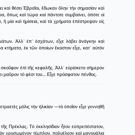
σει καὶ θέσει Ἑβραῖοι, ἔδωκαν ὅλην τὴν σημασίαν καὶ
α, ὅπως καὶ τώρα καὶ πάντοτε συμβαίνει, ὁπότε οἱ
ἢ μία καὶ ἡμίσεια, καὶ τὰ χρήματα ἐπέστρεψαν εἰς
άτων. Ἀλλ᾿ ἐπ᾿ ἐσχάτων, εἶχε λάβει ἀνάγκην καὶ
ρα κτήματα, ἐκ τῶν ὁποίων ἕκαστον εἶχε, κατ᾿ αὐτὸν
 σκοῦφον ἐπὶ τῆς κεφαλῆς. Ἀλλ᾿ εὑρίσκετο σήμερον
ει μαῦρον τὸ φέσι του... Εἶχε πρόσφατον πένθος.
τετραετὲς μόλις τὴν ἡλικίαν ―τὸ ὁποῖον εἶχε γεννηθῆ
 τῆς Πρέκλας. Τὸ ἐκκλησίδιον ἦτον εὐπρεπέστατον,
στὸν χρυσωμένον τέμπλον, πολυέλεον καὶ μανουάλια