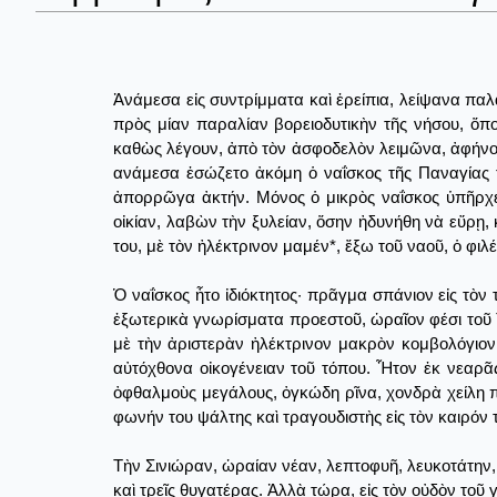
Ἀνάμεσα εἰς συντρίμματα καὶ ἐρείπια, λείψανα π
πρὸς μίαν παραλίαν βορειοδυτικὴν τῆς νήσου, ὅπ
καθὼς λέγουν, ἀπὸ τὸν ἀσφοδελὸν λειμῶνα, ἀφήνου
ανάμεσα ἐσώζετο ἀκόμη ὁ ναΐσκος τῆς Παναγίας τ
ἀπορρῶγα ἀκτήν. Μόνος ὁ μικρὸς ναΐσκος ὑπῆρχε,
οἰκίαν, λαβὼν τὴν ξυλείαν, ὅσην ἠδυνήθη νὰ εὕρῃ, 
του, μὲ τὸν ἠλέκτρινον μαμέν*, ἔξω τοῦ ναοῦ, ὁ φι
Ὁ ναΐσκος ἦτο ἰδιόκτητος· πρᾶγμα σπάνιον εἰς τὸ
ἐξωτερικὰ γνωρίσματα προεστοῦ, ὡραῖον φέσι τοῦ 
μὲ τὴν ἀριστερὰν ἠλέκτρινον μακρὸν κομβολόγιο
αὐτόχθονα οἰκογένειαν τοῦ τόπου. Ἦτον ἐκ νεαρᾶ
ὀφθαλμοὺς μεγάλους, ὀγκώδη ρῖνα, χονδρὰ χείλη π
φωνήν του ψάλτης καὶ τραγουδιστὴς εἰς τὸν καιρόν 
Τὴν Σινιώραν, ὡραίαν νέαν, λεπτοφυῆ, λευκοτάτην, 
καὶ τρεῖς θυγατέρας. Ἀλλὰ τώρα, εἰς τὸν οὐδὸν τοῦ 