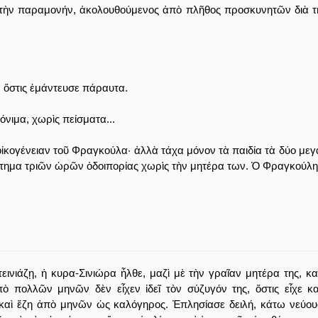
τὴν παραμονήν, ἀκολουθούμενος ἀπὸ πλῆθος προσκυνητῶν διὰ τὴ
 ὅστις ἐμάντευσε πάραυτα.
όνιμα, χωρὶς πείσματα...
ἰκογένειαν τοῦ Φραγκούλα· ἀλλὰ τάχα μόνον τὰ παιδία τὰ δύο με
άστημα τριῶν ὡρῶν ὁδοιπορίας χωρὶς τὴν μητέρα των. Ὁ Φραγκούλη
εινιάζῃ, ἡ κυρα-Σινιώρα ἦλθε, μαζὶ μὲ τὴν γραῖαν μητέρα της, κ
 πολλῶν μηνῶν δὲν εἶχεν ἰδεῖ τὸν σύζυγόν της, ὅστις εἶχε κα
 καὶ ἔζη ἀπὸ μηνῶν ὡς καλόγηρος. Ἐπλησίασε δειλή, κάτω νεύο