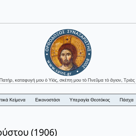
 Πατήρ, καταφυγή μου ὁ Υἱός, σκέπη μου τὸ Πνεῦμα τὸ ἅγιον, Τριὰς 
τικά Κείμενα
Εικονοστάσι
Υπεραγία Θεοτόκος
Πάσχα
ύστου (1906)