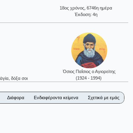
18ος χρόνος, 6746η ημέρα
Έκδοση: 4η
Όσιος Παΐσιος ο Αγιορείτης
(1924 - 1994)
ἁγία, δόξα σοι
Διάφορα
Ενδιαφέροντα κείμενα
Σχετικά με εμάς