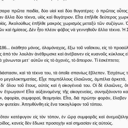
αρα πρῶτα παιδία, δύο υἱοὶ καὶ δύο θυγατέρες· ὁ πρῶτος οὗτος
ν ἄλλα δύο τέκνα, υἱὸς καὶ θυγάτριον. Εἶτα ἐπῆλθε δεύτερος χωρ
 υἱός. Ἀκολούθως ἐπῆλθε μακρὸς χωρισμὸς μεταξὺ τῶν συζύγων. 
ῶν καὶ ἡμίσεος. Δὲν ἦτο πλέον φόβος νὰ γεννηθοῦν ἄλλα τέκνα. Ἡ
86... ἐκάθητο μόνος, ὁλομόναχος, ἔξω τοῦ ναΐσκου, εἰς τὸ προαύλ
ς ἀπὸ τὸν λουλὰν ἀνέθρῳσκε καὶ ἀνέβαινεν εἰς κυανοῦς κύκλους εἰ
χάνωνται μετ᾿ αὐτῶν εἰς τὸ ἀχανές, τὸ ἄπειρον. Τί ἐσκέπτετο;
 διάστασιν, καὶ τὰ τέκνα του, τὰ ὁποῖα σπανίως ἔβλεπεν. Ἐσχάτως
ἦτο μεγαλοκτηματίας. Εἶχε παμπόλλους ἐλαιῶνας, ἀμπέλια ἀρκετά
ὅλου τοῦ ἔτους, αὐτὸς καὶ ἡ οἰκογένειά του. Οἱ δὲ ἐλαιῶνες, 
ὸν ἔτρωγαν»! Εἶτα αὐξανομένης τῆς οἰκογενείας, συνηυξάνοντο κα
, ἀφορίαι, συμφοραί, θεομηνίαι. Εἶτα, διὰ πρώτην φοράν, ἔλαβεν
ν φυτείαν. Ἀπηυθύνθη εἰς ἕνα τοκογλύφον τοῦ τόπου.
αὶ ὅταν κατέφυγον εἰς τὸν τόπον, ἐν ὥρᾳ συμφορᾶς καὶ ἀνεμοζάλ
ίδος, κανεὶς δὲν ἔδωκε προσοχὴν καὶ σημασίαν εἰς αὐτούς.