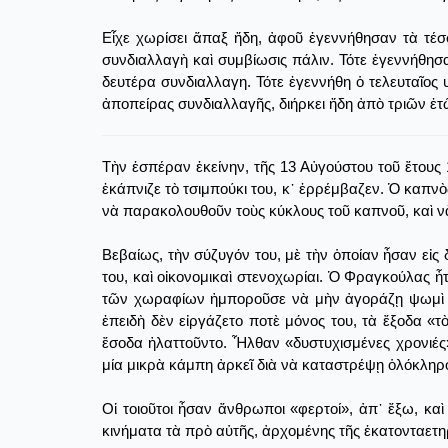
Εἶχε χωρίσει ἅπαξ ἤδη, ἀφοῦ ἐγεννήθησαν τὰ τέσσ
συνδιαλλαγὴ καὶ συμβίωσις πάλιν. Τότε ἐγεννήθησα
δευτέρα συνδιαλλαγη. Τότε ἐγεννήθη ὁ τελευταῖος
ἀποπείρας συνδιαλλαγῆς, διήρκει ἤδη ἀπὸ τριῶν ἐτ
Τὴν ἑσπέραν ἐκείνην, τῆς 13 Αὐγούστου τοῦ ἔτους 1
ἐκάπνιζε τὸ τσιμπούκι του, κ᾿ ἐρρέμβαζεν. Ὁ καπνὸ
νὰ παρακολουθοῦν τοὺς κύκλους τοῦ καπνοῦ, καὶ νὰ 
Βεβαίως, τὴν σύζυγόν του, μὲ τὴν ὁποίαν ἦσαν εἰς
του, καὶ οἰκονομικαὶ στενοχωρίαι. Ὁ Φραγκούλας 
τῶν χωραφίων ἠμποροῦσε νὰ μὴν ἀγοράζῃ ψωμὶ δι᾿ 
ἐπειδὴ δὲν εἰργάζετο ποτὲ μόνος του, τὰ ἔξοδα «τ
ἔσοδα ἠλαττοῦντο. Ἦλθαν «δυστυχισμένες χρονιές»
μία μικρὰ κάμπη ἀρκεῖ διὰ νὰ καταστρέψῃ ὁλόκληρο
Οἱ τοιοῦτοι ἦσαν ἄνθρωποι «φερτοί», ἀπ᾿ ἔξω, κ
κινήματα τὰ πρὸ αὐτῆς, ἀρχομένης τῆς ἑκατονταετηρ