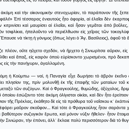
ι ἀκόμη καὶ τὴν οἰκονομικὴν στενοχωρίαν, τὸ παράπονον τῆς ξεπε
εφάλι!» Ἐπὶ τέσσαρας ἐνιαυτοὺς ἦτο ἀφορία, αἱ ἐλαῖαι δὲν ἐκα
ν κιτρινίσει καὶ μαυρίσει αἱ ἐλαῖαι, καὶ ἦσαν γεμᾶται ἀπὸ βοῦλες
δὸν τσιφλίκια, ἠπειλοῦντο νὰ περιέλθωσιν εἰς χεῖρας τῶν τοκογλ
Ἔπαυσε νὰ τίκτῃ ἡ γόνιμος (ὅπως λέγει ὁ Ἅγ. Βασίλειος), ἀφοῦ τὰ 
ιζε πλέον, οὔτε ηὔχετο σχεδόν, νὰ ἤρχετο ἡ Σινιωρίτσα αὔριον, εἰ
λθει καὶ ἅπαξ, εἰς καιρὸν ὁποὺ εὑρίσκοντο χωρισμένοι, πρὸ δεκα
ς εἰς τὴν πανήγυριν, ἀγαλλομένη.
όμη ἡ Κούμπω ― ναί, ἡ Παναγία εἶχε δωρήσει τὸ ἁβρὸν ἐκεῖνο ἄ
βει πλησίον της, πρὶν μολυνθῇ ἐκ τῆς ἐπαφῆς τῶν ματαίων τοῦ 
εταξὺ τῶν συζύγων. Καὶ ὁ Φραγκούλης, θυμώδης, ὀξύχολος, δριμ
 ὁποίου ἐσώζοντο τότε ἀκόμη ὀλίγισται οἰκίαι, καὶ δὲν ἦτο ἐρείπι
ιον τῆς Πρέκλας, ἐκάθητο δὲ εἰς τὰ πρόθυρα τοῦ ναΐσκου κ᾿ ἐκάπνι
α ἐφόρει μαῦρον σκοῦφον... Καὶ τότε ὁ Φραγκούλης ἦτον σαράντα χ
ὶ βαθύτερον συζυγικὸν ἔρωτα, καὶ μόνον νύξιν ἤθελεν· ἦτον ἕτοι
ὴν Σινιώραν, τὴν ἐπόνει, ἀλλ᾿ ἔκλαιε πολὺ περισσότερον διὰ τὸ θυ