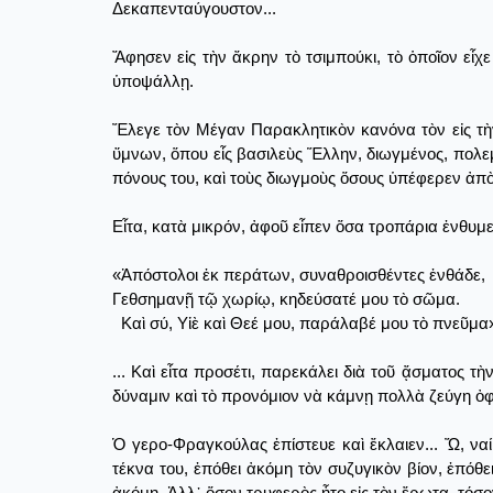
Δεκαπενταύγουστον...
Ἄφησεν εἰς τὴν ἄκρην τὸ τσιμπούκι, τὸ ὁποῖον εἶ
ὑποψάλλῃ.
Ἔλεγε τὸν Μέγαν Παρακλητικὸν κανόνα τὸν εἰς τὴ
ὕμνων, ὅπου εἷς βασιλεὺς Ἕλλην, διωγμένος, πολεμ
πόνους του, καὶ τοὺς διωγμοὺς ὅσους ὑπέφερεν ἀπὸ
Εἶτα, κατὰ μικρόν, ἀφοῦ εἶπεν ὅσα τροπάρια ἐνθυμ
«Ἀπόστολοι ἐκ περάτων, συναθροισθέντες ἐνθάδε,
Γεθσημανῇ τῷ χωρίῳ, κηδεύσατέ μου τὸ σῶμα.
Καὶ σύ, Υἱὲ καὶ Θεέ μου, παράλαβέ μου τὸ πνεῦμα
... Καὶ εἶτα προσέτι, παρεκάλει διὰ τοῦ ᾄσματος τ
δύναμιν καὶ τὸ προνόμιον νὰ κάμνῃ πολλὰ ζεύγη ὀ
Ὁ γερο-Φραγκούλας ἐπίστευε καὶ ἔκλαιεν... Ὤ, να
τέκνα του, ἐπόθει ἀκόμη τὸν συζυγικὸν βίον, ἐπόθει
ἀκόμη. Ἀλλ᾿ ὅσον τρυφερὸς ἦτο εἰς τὸν ἔρωτα, τόσο