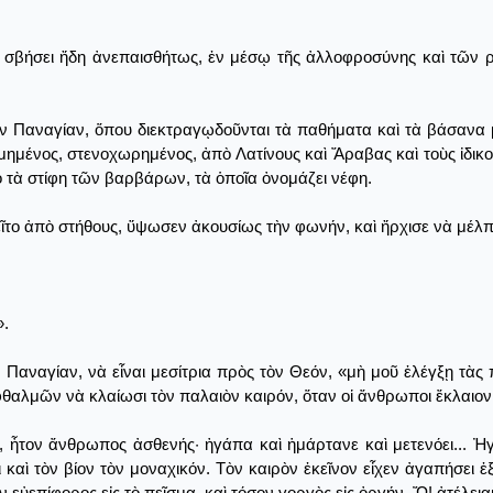
χε σβήσει ἤδη ἀνεπαισθήτως, ἐν μέσῳ τῆς ἀλλοφροσύνης καὶ τῶν
ν Παναγίαν, ὅπου διεκτραγῳδοῦνται τὰ παθήματα καὶ τὰ βάσανα μ
ημένος, στενοχωρημένος, ἀπὸ Λατίνους καὶ Ἄραβας καὶ τοὺς ἰδικού
 τὰ στίφη τῶν βαρβάρων, τὰ ὁποῖα ὀνομάζει νέφη.
εῖτο ἀπὸ στήθους, ὕψωσεν ἀκουσίως τὴν φωνήν, καὶ ἤρχισε νὰ μέλπ
».
ὴν Παναγίαν, νὰ εἶναι μεσίτρια πρὸς τὸν Θεόν, «μὴ μοῦ ἐλέγξῃ τὰς
φθαλμῶν νὰ κλαίωσι τὸν παλαιὸν καιρόν, ὅταν οἱ ἄνθρωποι ἔκλαιον
ί, ἦτον ἄνθρωπος ἀσθενής· ἠγάπα καὶ ἡμάρτανε καὶ μετενόει... Ἠ
 καὶ τὸν βίον τὸν μοναχικόν. Τὸν καιρὸν ἐκεῖνον εἶχεν ἀγαπήσει ἐ
ν εὐεπίφορος εἰς τὸ πεῖσμα, καὶ τόσον γοργὸς εἰς ὀργήν. Ὤ! ἀτέλε