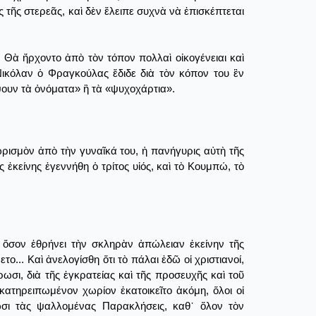
 τῆς στερεᾶς, καὶ δὲν ἔλειπε συχνὰ νὰ ἐπισκέπτεται
 Θὰ ἤρχοντο ἀπὸ τὸν τόπον πολλαὶ οἰκογένειαι καὶ
ικόλαν ὁ Φραγκούλας ἔδιδε διὰ τὸν κόπον του ἓν
ψουν τὰ ὀνόματα» ἢ τὰ «ψυχοχάρτια».
ωρισμὸν ἀπὸ τὴν γυναῖκά του, ἡ πανήγυρις αὐτὴ τῆς
ἐκείνης ἐγεννήθη ὁ τρίτος υἱός, καὶ τὸ Κουμπώ, τὸ
ὅσον ἐθρήνει τὴν σκληρὰν ἀπώλειαν ἐκείνην τῆς
ο... Καὶ ἀνελογίσθη ὅτι τὸ πάλαι ἐδῶ οἱ χριστιανοί,
ωσι, διὰ τῆς ἐγκρατείας καὶ τῆς προσευχῆς καὶ τοῦ
κατηρειπωμένον χωρίον ἐκατοικεῖτο ἀκόμη, ὅλοι οἱ
ωσι τὰς ψαλλομένας Παρακλήσεις, καθ᾿ ὅλον τὸν