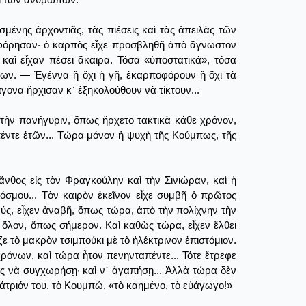
σμένης ἀρχοντιᾶς, τὰς πιέσεις καὶ τὰς ἀπειλὰς τῶν
ρποφόρησαν· ὁ καρπὸς εἶχε προσβληθῆ ἀπὸ ἄγνωστον
, καὶ εἶχαν πέσει ἄκαιρα. Τόσα «ὑποστατικά», τόσα
ύφων. ― Ἐγέννα ἢ ὄχι ἡ γῆ, ἐκαρποφόρουν ἢ ὄχι τὰ
ἄγονα ἤρχισαν κ᾿ ἐξηκολούθουν νὰ τίκτουν...
ς τὴν πανήγυριν, ὅπως ἤρχετο τακτικὰ κάθε χρόνον,
πέντε ἐτῶν... Τώρα μόνον ἡ ψυχὴ τῆς Κούμπως, τῆς
νθος εἰς τὸν Φραγκούλην καὶ τὴν Σινιώραν, καὶ ἡ
κόσμου... Τὸν καιρὸν ἐκεῖνον εἶχε συμβῆ ὁ πρῶτος
ύς, εἶχεν ἀναβῆ, ὅπως τώρα, ἀπὸ τὴν πολίχνην τὴν
ον ὅλον, ὅπως σήμερον. Καὶ καθὼς τώρα, εἶχεν ἔλθει
ζε τὸ μακρὸν τσιμπούκι μὲ τὸ ἠλέκτρινον ἐπιστόμιον.
ρόνων, καὶ τώρα ἦτον πενηνταπέντε... Τότε ἔτρεφε
μος νὰ συγχωρήσῃ· καὶ ν᾿ ἀγαπήσῃ... Ἀλλὰ τώρα δὲν
γάτριόν του, τὸ Κουμπώ, «τὸ καημένο, τὸ εὐάγωγο!»