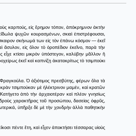
οὺς καρπούς, εἰς ἔρημον τόπον, ἀπόκρημνον ἀκτὴν
 εἴδωλα ψυχῶν κουρασμένων, σκιαὶ ἐπιστρέφουσαι,
όσκαιρον σκήνωμά των εἰς τὸν ἐπάνω κόσμον ― ἐκεῖ
 ἄσυλον, εἰς ὅλον τὸ ὀροπέδιον ἐκεῖνο, παρὰ τὴν
 εἶχε κτίσει μικρὸν ὑπόστεγον, καλύβην μᾶλλον ἢ
ροχείρως ἐκεῖ καὶ καπνίζῃ ἀκατακρίτως τὸ τσιμπούκι
ς Φραγκούλα. Ὁ ἀξιότιμος πρεσβύτης, φέρων ὅλα τὰ
ακρὰν τσιμπούκαν μὲ ἠλέκτρινον μαμέν, καὶ κρατῶν
Κατήγετο ἀπὸ τὴν ἀρχαιοτέραν καὶ πλέον γνησίως
 ἁδροὺς χαρακτῆρας τοῦ προσώπου, δασείας ὀφρῦς,
ωτερικά, ὑπῆρξε δὲ μὲ τὴν χονδρὴν ἀλλὰ παθητικὴν
κοσι πέντε ἔτη, καὶ εἶχεν ἀποκτήσει τέσσαρας υἱοὺς