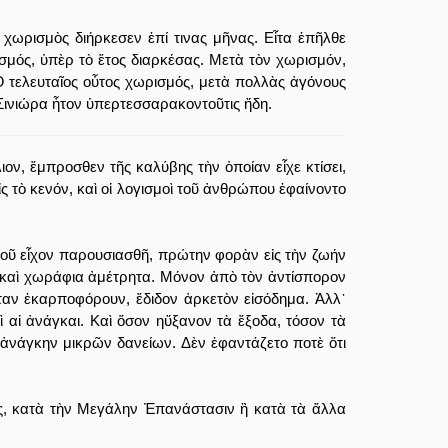
 χωρισμὸς διήρκεσεν ἐπί τινας μῆνας. Εἶτα ἐπῆλθε
ισμός, ὑπὲρ τὸ ἔτος διαρκέσας. Μετὰ τὸν χωρισμόν,
Ὁ τελευταῖος οὗτος χωρισμός, μετὰ πολλὰς ἀγόνους
 Σινιώρα ἦτον ὑπερτεσσαρακοντοῦτις ἤδη.
ιον, ἔμπροσθεν τῆς καλύβης τὴν ὁποίαν εἶχε κτίσει,
ς τὸ κενόν, καὶ οἱ λογισμοὶ τοῦ ἀνθρώπου ἐφαίνοντο
 τοῦ εἶχον παρουσιασθῆ, πρώτην φορὰν εἰς τὴν ζωήν
, καὶ χωράφια ἀμέτρητα. Μόνον ἀπὸ τὸν ἀντίσπορον
ὅταν ἐκαρποφόρουν, ἔδιδον ἀρκετὸν εἰσόδημα. Ἀλλ᾿
ὶ αἱ ἀνάγκαι. Καὶ ὅσον ηὔξανον τὰ ἔξοδα, τόσον τὰ
 ἀνάγκην μικρῶν δανείων. Δὲν ἐφαντάζετο ποτὲ ὅτι
ης, κατὰ τὴν Μεγάλην Ἐπανάστασιν ἢ κατὰ τὰ ἄλλα