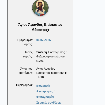
Άγιος Άμανδος Επίσκοπος
Μάαστριχτ
Ημερομηνία
06/02/2026
Εορτής:
Τύπος
Σταθερή.
Εορτάζει στις 6
εορτής:
Φεβρουαρίου εκάστου
έτους.
Άγιοι που
Αγιος Αμανδος
εορτάζουν:
Επισκοπος Μααστριχτ (;
- 680)
Περιεχόμενα:
Βιογραφία
Αγιογραφίες /
Φωτογραφίες
Σχετικές συνδέσεις