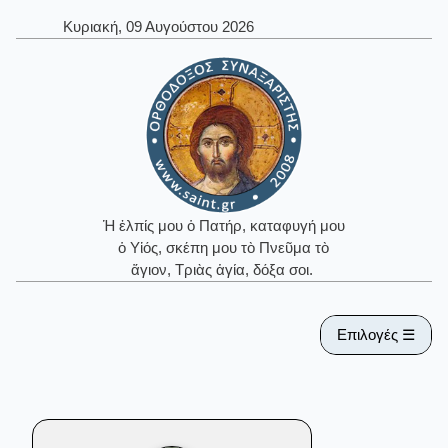
Κυριακή, 09 Αυγούστου 2026
Ἡ ἐλπίς μου ὁ Πατήρ, καταφυγή μου
ὁ Υἱός, σκέπη μου τὸ Πνεῦμα τὸ
ἅγιον, Τριὰς ἁγία, δόξα σοι.
Επιλογές ☰