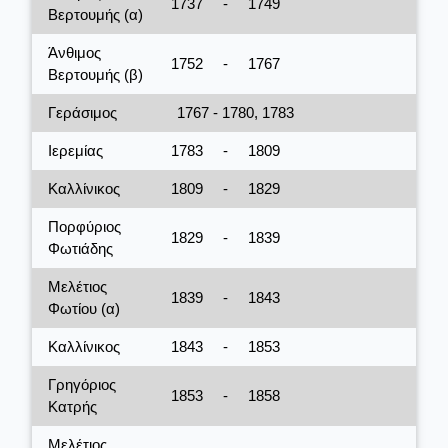
1737
-
1749
Βερτουμής (α)
Άνθιμος
1752
-
1767
Βερτουμής (β)
Γεράσιμος
1767 - 1780, 1783
Ιερεμίας
1783
-
1809
Καλλίνικος
1809
-
1829
Πορφύριος
1829
-
1839
Φωτιάδης
Μελέτιος
1839
-
1843
Φωτίου (α)
Καλλίνικος
1843
-
1853
Γρηγόριος
1853
-
1858
Κατρής
Μελέτιος