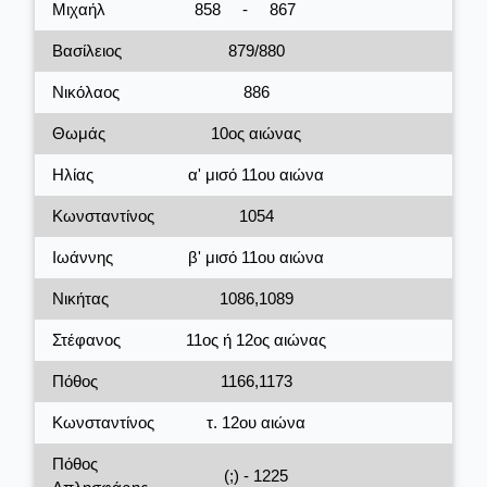
Μιχαήλ
858
-
867
Βασίλειος
879/880
Νικόλαος
886
Θωμάς
10ος αιώνας
Ηλίας
α' μισό 11ου αιώνα
Κωνσταντίνος
1054
Ιωάννης
β' μισό 11ου αιώνα
Νικήτας
1086,1089
Στέφανος
11ος ή 12ος αιώνας
Πόθος
1166,1173
Κωνσταντίνος
τ. 12ου αιώνα
Πόθος
(;) - 1225