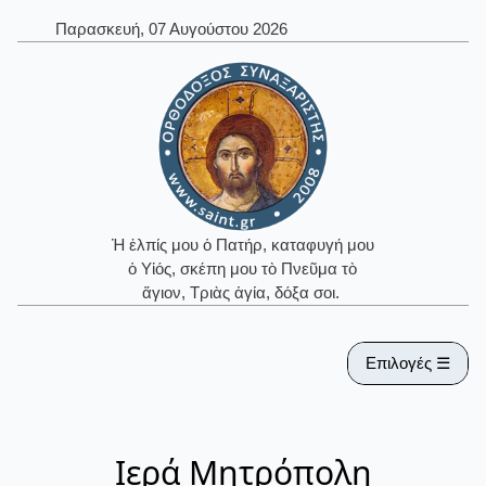
Παρασκευή, 07 Αυγούστου 2026
Ἡ ἐλπίς μου ὁ Πατήρ, καταφυγή μου
ὁ Υἱός, σκέπη μου τὸ Πνεῦμα τὸ
ἅγιον, Τριὰς ἁγία, δόξα σοι.
Επιλογές ☰
Ιερά Μητρόπολη