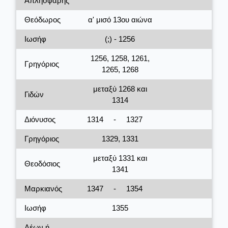
Απλησφάρης
Θεόδωρος
α' μισό 13ου αιώνα
Ιωσήφ
(;) - 1256
1256, 1258, 1261,
Γρηγόριος
1265, 1268
μεταξύ 1268 και
Γιδών
1314
Διόνυσος
1314
-
1327
Γρηγόριος
1329, 1331
μεταξύ 1331 και
Θεοδόσιος
1341
Μαρκιανός
1347
-
1354
Ιωσήφ
1355
Λέων ή