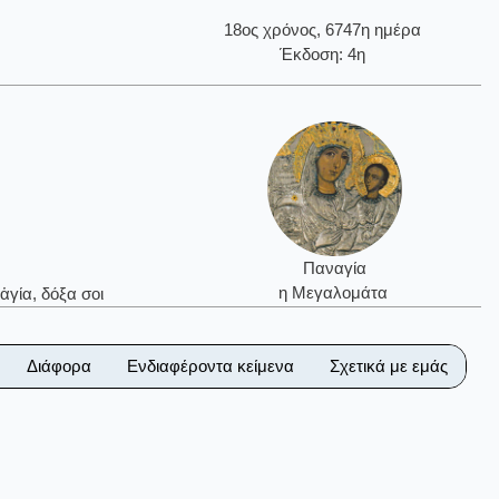
18ος χρόνος, 6747η ημέρα
Έκδοση: 4η
Παναγία
η Μεγαλομάτα
ἁγία, δόξα σοι
Διάφορα
Ενδιαφέροντα κείμενα
Σχετικά με εμάς