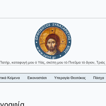
 Πατήρ, καταφυγή μου ὁ Υἱός, σκέπη μου τὸ Πνεῦμα τὸ ἅγιον, Τριὰς 
τικά Κείμενα
Εικονοστάσι
Υπεραγία Θεοτόκος
Πάσχα
ογραφία