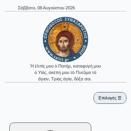
Σάββατο, 08 Αυγούστου 2026
Ἡ ἐλπίς μου ὁ Πατήρ, καταφυγή μου
ὁ Υἱός, σκέπη μου τὸ Πνεῦμα τὸ
ἅγιον, Τριὰς ἁγία, δόξα σοι.
Επιλογές ☰