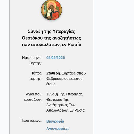
Σύναξη της Υπεραγίας
Θεοτόκου της αναζητήσεως
των απολωλότων, εν Ρωσία
Ημερομηνία
05/02/2026
Εορτής:
Τύπος
Σταθερή.
Εορτάζει στις 5
εορτής:
Φεβρουαρίου εκάστου
έτους.
Άγιοι που
Συναξη Της Υπεραγιας
εορτάζουν:
Θεοτοκου Της
Αναζητησεως Των
Απολωλοτων, Εν Ρωσια
Περιεχόμενα:
Βιογραφία
Αγιογραφίες /