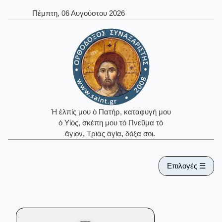
Πέμπτη, 06 Αυγούστου 2026
Ἡ ἐλπίς μου ὁ Πατήρ, καταφυγή μου
ὁ Υἱός, σκέπη μου τὸ Πνεῦμα τὸ
ἅγιον, Τριὰς ἁγία, δόξα σοι.
Επιλογές ☰