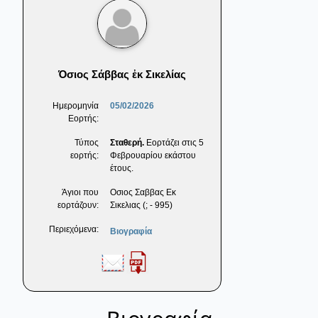
Όσιος Σάββας ἐκ Σικελίας
Ημερομηνία
05/02/2026
Εορτής:
Τύπος
Σταθερή.
Εορτάζει στις 5
εορτής:
Φεβρουαρίου εκάστου
έτους.
Άγιοι που
Οσιος Σαββας Eκ
εορτάζουν:
Σικελιας (; - 995)
Περιεχόμενα:
Βιογραφία