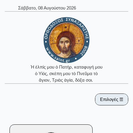
Σάββατο, 08 Αυγούστου 2026
Ἡ ἐλπίς μου ὁ Πατήρ, καταφυγή μου
ὁ Υἱός, σκέπη μου τὸ Πνεῦμα τὸ
ἅγιον, Τριὰς ἁγία, δόξα σοι.
Επιλογές ☰