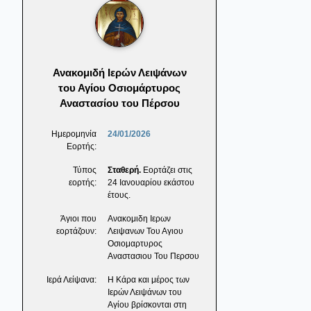
Ανακομιδή Ιερών Λειψάνων
του Αγίου Οσιομάρτυρος
Αναστασίου του Πέρσου
Ημερομηνία
24/01/2026
Εορτής:
Τύπος
Σταθερή.
Εορτάζει στις
εορτής:
24 Ιανουαρίου εκάστου
έτους.
Άγιοι που
Ανακομιδη Ιερων
εορτάζουν:
Λειψανων Του Αγιου
Οσιομαρτυρος
Αναστασιου Του Περσου
Ιερά Λείψανα:
Η Κάρα και μέρος των
Ιερών Λειψάνων του
Αγίου βρίσκονται στη