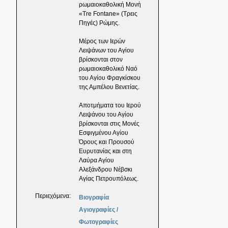
ρωμαιοκαθολική Μονή
«Tre Fontane» (Τρεις
Πηγές) Ρώμης.
Μέρος των Ιερών
Λειψάνων του Αγίου
βρίσκονται στον
ρωμαιοκαθολικό Ναό
του Αγίου Φραγκίσκου
της Αμπέλου Βενετίας.
Αποτμήματα του Ιερού
Λειψάνου του Αγίου
βρίσκονται στις Μονές
Εσφιγμένου Αγίου
Όρους και Προυσού
Ευρυτανίας και στη
Λαύρα Αγίου
Αλεξάνδρου Νέβσκι
Αγίας Πετρουπόλεως.
Περιεχόμενα:
Βιογραφία
Αγιογραφίες /
Φωτογραφίες