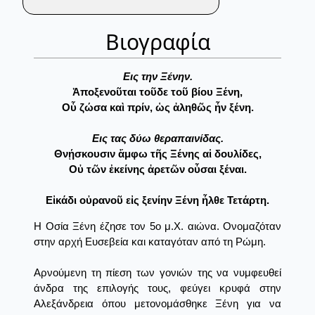
Βιογραφία
Εις την Ξένην.
Ἀποξενοῦται τοῦδε τοῦ βίου Ξένη,
Οὗ ζώσα καὶ πρίν, ὡς ἀληθῶς ἦν ξένη.
Εις τας δύω θεραπαινίδας.
Θνῄσκουσιν ἄμφω τῆς Ξένης αἱ δουλίδες,
Οὐ τῶν ἐκείνης ἀρετῶν οὖσαι ξέναι.
Εἰκάδι οὐρανοῦ εἰς ξενίην Ξένη ἦλθε Τετάρτη.
Η Οσία Ξένη έζησε τον 5ο μ.Χ. αιώνα. Ονομαζόταν
στην αρχή Ευσεβεία και καταγόταν από τη Ρώμη.
Αρνούμενη τη πίεση των γονιών της να νυμφευθεί
άνδρα της επιλογής τους, φεύγει κρυφά στην
Αλεξάνδρεια όπου μετονομάσθηκε Ξένη για να