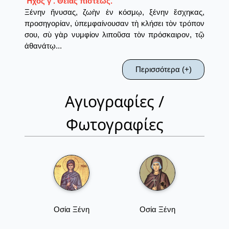
Ἦχος γ’. Θείας πίστεως.
Ξένην ἤνυσας, ζωὴν ἐν κόσμῳ, ξένην ἔσχηκας,
προσηγορίαν, ὑπεμφαίνουσαν τὴ κλήσει τὸν τρόπον
σου, σὺ γὰρ νυμφίον λιποῦσα τὸν πρόσκαιρον, τῷ
ἀθανάτῳ...
Περισσότερα (+)
Αγιογραφίες /
Φωτογραφίες
Οσία Ξένη
Οσία Ξένη