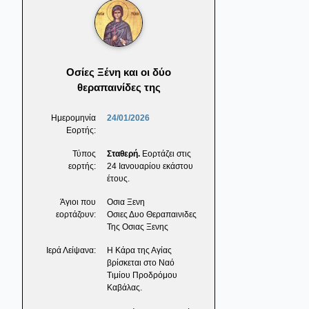
Οσίες Ξένη και οι δύο
θεραπαινίδες της
Ημερομηνία
24/01/2026
Εορτής:
Τύπος
Σταθερή.
Εορτάζει στις
εορτής:
24 Ιανουαρίου εκάστου
έτους.
Άγιοι που
Οσια Ξενη
εορτάζουν:
Οσιες Δυο Θεραπαινιδες
Της Οσιας Ξενης
Ιερά Λείψανα:
Η Κάρα της Αγίας
βρίσκεται στο Ναό
Τιμίου Προδρόμου
Καβάλας.