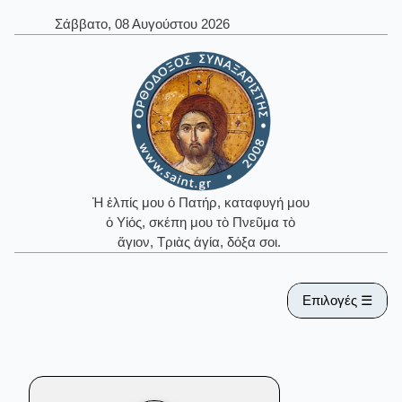
Σάββατο, 08 Αυγούστου 2026
Ἡ ἐλπίς μου ὁ Πατήρ, καταφυγή μου
ὁ Υἱός, σκέπη μου τὸ Πνεῦμα τὸ
ἅγιον, Τριὰς ἁγία, δόξα σοι.
Επιλογές ☰