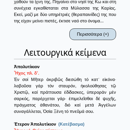
χαθούν τα ίχνη της. Πηγαίνει στο νησί της Κω και στη
συνέχεια εγκαθίσταται στα Μύλασσα της Καρίας.
Εκεί, μαζί με δύο υπηρέτριές (θεραπαινίδες) της που
της είχαν μείνει πιστές, έκτισε ναό στο όνομα...
Περισσότερα (+)
Λειτουργικά κείμενα
Ἀπολυτίκιον
Ἦχος πλ. δ’.
Ἐν σοί Μῆτερ ἀκριβῶς διεσώθη τό κατ᾽ εἰκόνα·
λαβοῦσα γάρ τόν σταυρόν, ἠκολούθησας τῷ
Χριστῷ, καί πράττουσα ἐδίδασκες, ὑπεροράν μέν
σαρκός, παρέρχεται γάρ· ἐπιμελεῖσθαι δέ ψυχῆς,
πράγματος ἀθανάτoυ, διό καί μετά Ἀγγέλων
συναγάλλεται, Ὁσία Ξένη τό πνεῦμά σου.
Έτερον Ἀπολυτίκιον
(Κατέβασμα)