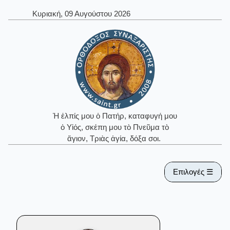
Κυριακή, 09 Αυγούστου 2026
Ἡ ἐλπίς μου ὁ Πατήρ, καταφυγή μου
ὁ Υἱός, σκέπη μου τὸ Πνεῦμα τὸ
ἅγιον, Τριὰς ἁγία, δόξα σοι.
Επιλογές ☰