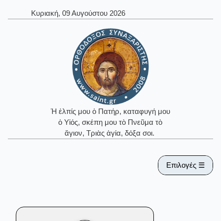
Κυριακή, 09 Αυγούστου 2026
Ἡ ἐλπίς μου ὁ Πατήρ, καταφυγή μου
ὁ Υἱός, σκέπη μου τὸ Πνεῦμα τὸ
ἅγιον, Τριὰς ἁγία, δόξα σοι.
Επιλογές ☰