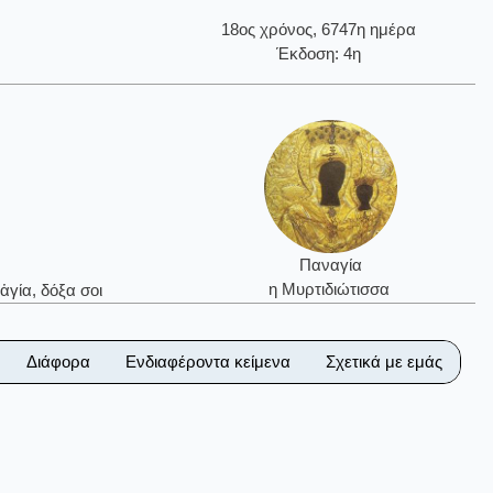
18ος χρόνος, 6747η ημέρα
Έκδοση: 4η
Παναγία
η Μυρτιδιώτισσα
ἁγία, δόξα σοι
Διάφορα
Ενδιαφέροντα κείμενα
Σχετικά με εμάς