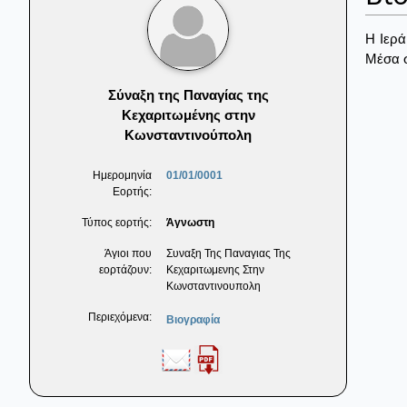
Η Ιερά
Μέσα σ
Σύναξη της Παναγίας της
Κεχαριτωμένης στην
Κωνσταντινούπολη
Ημερομηνία
01/01/0001
Εορτής:
Τύπος εορτής:
Άγνωστη
Άγιοι που
Συναξη Της Παναγιας Της
εορτάζουν:
Κεχαριτωμενης Στην
Κωνσταντινουπολη
Περιεχόμενα:
Βιογραφία