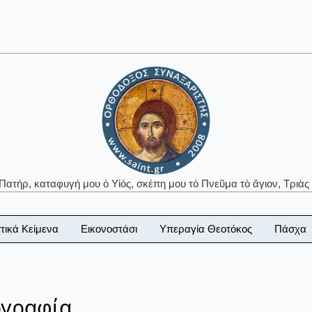
 Πατήρ, καταφυγή μου ὁ Υἱός, σκέπη μου τὸ Πνεῦμα τὸ ἅγιον, Τριὰς 
τικά Κείμενα
Εικονοστάσι
Υπεραγία Θεοτόκος
Πάσχα
ογραφία