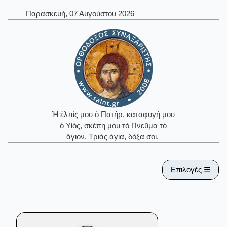
Παρασκευή, 07 Αυγούστου 2026
Ἡ ἐλπίς μου ὁ Πατήρ, καταφυγή μου
ὁ Υἱός, σκέπη μου τὸ Πνεῦμα τὸ
ἅγιον, Τριὰς ἁγία, δόξα σοι.
Επιλογές ☰